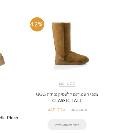
-54.2%
UGG-האגג
מגפי האגג דגם קלאסיק גבוהה UGG
CLASSIC TALL
449.00
₪
980.00
₪
UGG Tazzelle Plush 
בחר מהאפשרויות