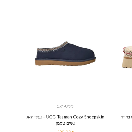
UGG-האגג
UGG Tasman Cozy Sheepskin – נעלי האג
נשים טסמן