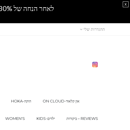
x
לאחר הנחה של 30% נוספים, אין מכירה סיטונאית.SPRING SALE
ההגדרות שלי
ON CLOUD-און קלאוד
HOKA-הוקה
ביקורות – REVIEWS
KIDS-ילדים
WOMEN'S