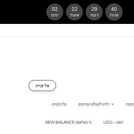
02
22
29
39
שניות
דקות
שעות
ימים
סל קניות
זמנה
לחץ לקטלוג המותגים
סל הקניות
UGG – האגג
NEW BALANCE-ניו באלאנס