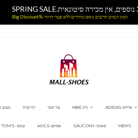
המון דגמים חדשים נוספו.מחירים ללא פערי תיווך-%Big Discount
ADIDAS-אדידס
NIKE נייק
צור קשר
דף הבית
מעקב ה
MEN'S
SAUCONY-סאקוני
ASICS-אסיקס
TOM'S- טומס