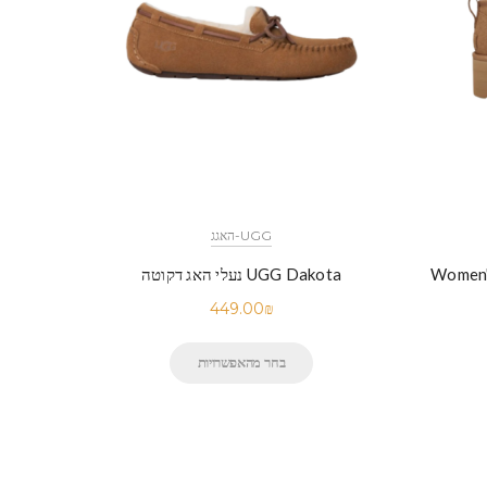
UGG-האגג
Women's
UGG Dakota נעלי האג דקוטה
449.00
₪
בחר מהאפשרויות