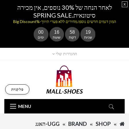
x
לאחר הנחה של 30% נוספים, אין מכירה
סיטונאית.SPRING SALE
המון דגמים חדשים נוספו.מחירים ללא פערי תיווך-%Big Discount
00
16
58
19
שניות
דקות
שעות
ימים
ההגדרות שלי
סל קניות
MENU
SHOP
BRAND
UGG-האגג