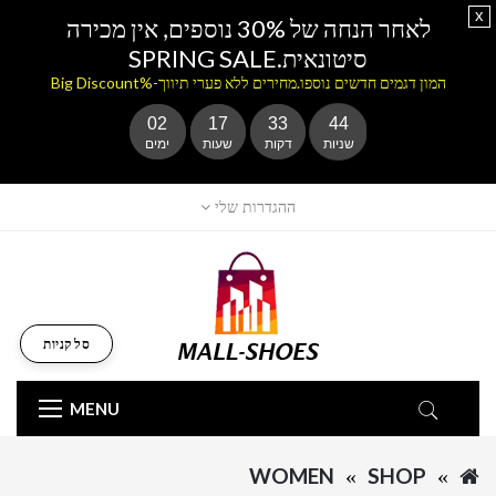
x
לאחר הנחה של 30% נוספים, אין מכירה
סיטונאית.SPRING SALE
המון דגמים חדשים נוספו.מחירים ללא פערי תיווך-%Big Discount
02
17
33
44
שניות
דקות
שעות
ימים
ההגדרות שלי
סל קניות
MENU
WOMEN
SHOP