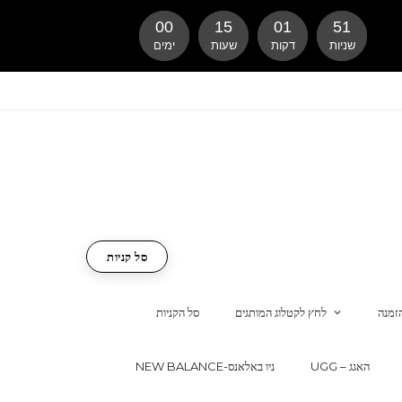
00
15
01
50
שניות
דקות
שעות
ימים
סל קניות
זמנה
לחץ לקטלוג המותגים
סל הקניות
UGG – האגג
NEW BALANCE-ניו באלאנס