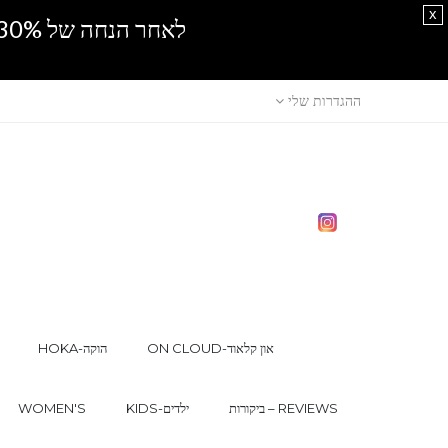
x
לאחר הנחה של 30% נוספים, אין מכירה סיטונאית.SPRING SALE
ההגדרות שלי
ON CLOUD-און קלאוד
HOKA-הוקה
ביקורות – REVIEWS
KIDS-ילדים
WOMEN'S