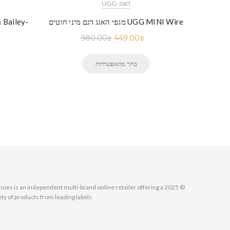
UGG-האגג
UGG SHOR
מגפי האגג דגם מיני חוטים UGG MINI Wire
מ
980.00
₪
449.00
₪
בחר מהאפשרויות
MallShoes is an independent multi-brand online retailer offering a
ety of products from leading labels.