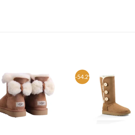
%
-54.2%