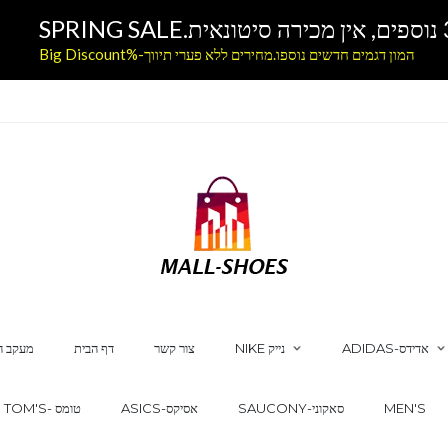
המון דגמים חדשים נוספו.מחירים ללא פערי תיווך-%Big Discount
ADIDAS-אדידס
NIKE נייק
צור קשר
דף הבית
מעקב ה
MEN'S
SAUCONY-סאקוני
ASICS-אסיקס
TOM'S- טומס