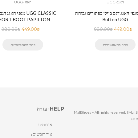
UGG-האגג
UGG-האגג
גפי האגג דגם ביילי כפתורים גבוהה Bailey-
מגפי האגג דגם פפיון IC
HORT BOOT PAPILLON
Button UGG
980.00
₪
449.00
₪
980.00
₪
449.00
₪
בחר מהאפשרויות
בחר מהאפשרויות
HELP-עזרה
© 2025 MallShoes – All rights reserved. | 
vari
אודותינו
איך רוכשים?