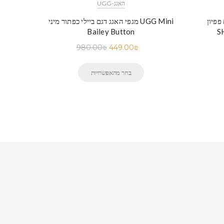
UGG-האגג
UGG CLASS
מגפי האגג דגם ביילי כפתור מיני UGG Mini
Bailey Button
S
980.00
₪
449.00
₪
בחר מהאפשרויות