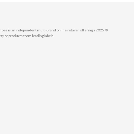
MallShoes is an independent multi-brand online retailer offering a
ety of products from leading labels.