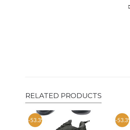
יים
RELATED PRODUCTS
-53.3%
-53.3