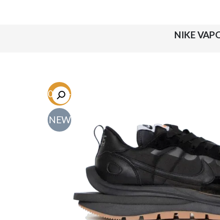
NIKE VAP
-60.3%
NEW