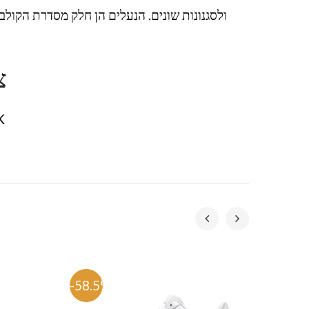
צ
K
-58.5%
-58.