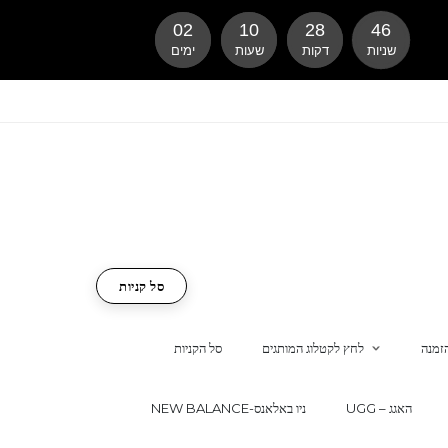
02
10
28
45
שניות
דקות
שעות
ימים
סל קניות
זמנה
לחץ לקטלוג המותגים
סל הקניות
UGG – האגג
NEW BALANCE-ניו באלאנס