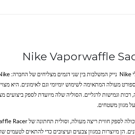
Nike Vaporwaffle Sa
נעלי Nike VaporWaffle הן דגם חדש של נעלי Nike נייק המשלבות בין שני דגמים מצליחי
Nike Waffl. זו נעל ריצה וספורט מעולה המתאימה לשימוש יומיומי וגם לאימונים. היא מצו
ל Nike בכדי לספק תמיכה, רכות וגמישות לרגליים. הסוליה שלה מיועדת לספק ביצועים מ
ל מגוון משטחים.
הנעלים מיוצרות עם עליית Vaporfly עליונית, היכולה לספק חווית ריצה מעולה, וסולית תחת
. הן מיוצרות במגוון צבעים ועיצובים כדי להתאים לטעמים שונ