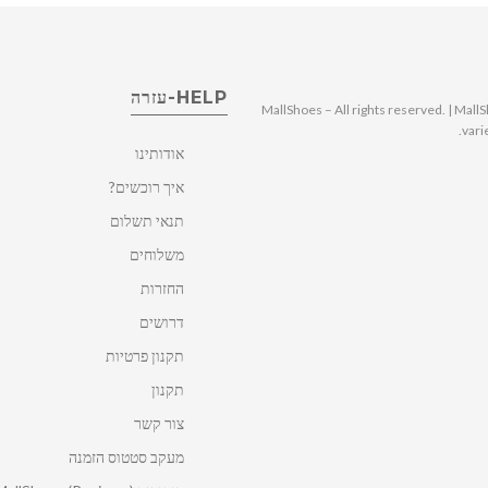
HELP-עזרה
© 2025 MallShoes – All rights reserved. | 
vari
אודותינו
איך רוכשים?
תנאי תשלום
משלוחים
החזרות
דרושים
תקנון פרטיות
תקנון
צור קשר
מעקב סטטוס הזמנה