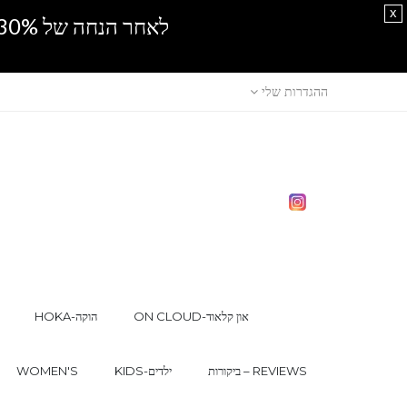
x
לאחר הנחה של 30% נוספים, אין מכירה סיטונאית.SPRING SALE
ההגדרות שלי
ON CLOUD-און קלאוד
HOKA-הוקה
ביקורות – REVIEWS
KIDS-ילדים
WOMEN'S