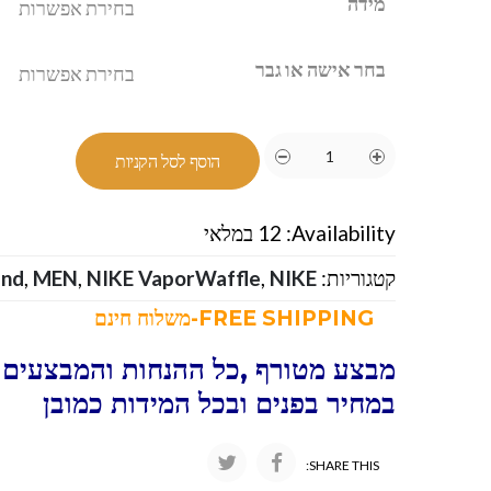
מידה
בחר אישה או גבר
הוסף לסל הקניות
Availability:
12 במלאי
קטגוריות:
NIKE-נייק
,
NIKE VaporWaffle
,
MEN
,
and
FREE SHIPPING-משלוח חינם
מבצע מטורף ,כל ההנחות והמבצעים ו
במחיר בפנים ובכל המידות כמובן
SHARE THIS: