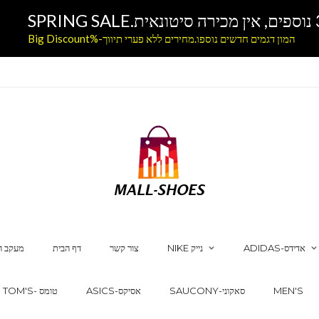
המון דגמים חדשים נוספו.מחירים ללא פערי תיווך-%Big Discount
ADIDAS-אדידס
NIKE נייק
צור קשר
דף הבית
מעקב ה
MEN'S
SAUCONY-סאקוני
ASICS-אסיקס
TOM'S- טומס