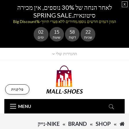
x
לאחר הנחה של 30% נוספים, אין מכירה
סיטונאית.SPRING SALE
המון דגמים חדשים נוספו.מחירים ללא פערי תיווך-%Big Discount
02
15
58
22
שניות
דקות
שעות
ימים
ההגדרות שלי
סל קניות
MENU
SHOP
BRAND
NIKE-נייק