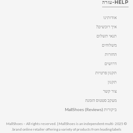
HELP-עזרה
אודותינו
איך רוכשים?
תנאי תשלום
משלוחים
החזרות
דרושים
תקנון פרטיות
תקנון
צור קשר
מעקב סטטוס הזמנה
ביקורות MallShoes (Reviews)
© 2025 MallShoes – All rights reserved. | MallShoes is an independent multi-
brand online retailer offering a variety of products from leading labels.