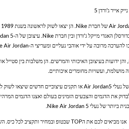
נייק אייר ג'ורדן 5
הן אחת מהדג
חלק מהנעליים הראשונות שסימנו פרטנריות בין הכדורסלן האגדי מייקל ג'ורד
מרובה על ידי אוהבי נעליים ומעריצי ה-Nike Air Jordan.
ודגמים שונים, והן ידועות בעיצובן האיכותי והמרשים. הן משלבות בין סטייל א
רה מושלמת, ועשויות מחומרים איכותיים.
שימו לב שבהתאם לזמן הנוכחי ייתכן שישנה מגמה של נעלי Air Jordan5 או תקנים עיצוביים חדשים שיצאו 
 האחרון שלי בספטמבר 2021. כדאי לבדוק את הדגמים והצבעים הזמינים בעולם ואצנו הדגמים המרה
ל נעלי Nike Air Jordan 5.
אנו מביאים לכם את הTOP שבטופ ובמחיר ותקציב לכל כיס.