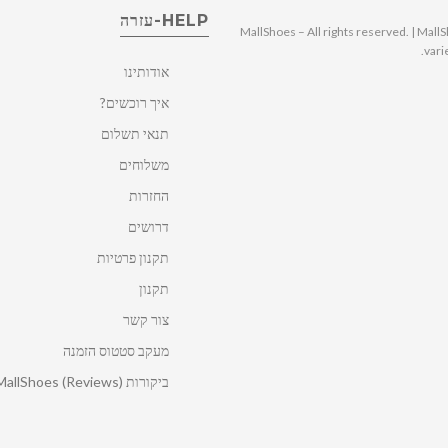
HELP-עזרה
© 2025 MallShoes – All rights reserved. | 
vari
אודותינו
איך רוכשים?
תנאי תשלום
משלוחים
החזרות
דרושים
תקנון פרטיות
תקנון
צור קשר
מעקב סטטוס הזמנה
ביקורות MallShoes (Reviews)