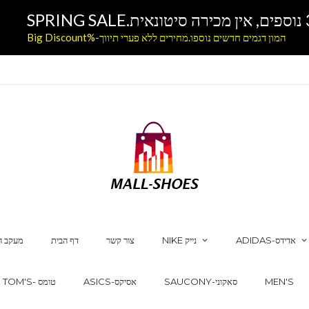
המון דגמים חדשים נוספו.מחירים ללא פערי תיווך-%Big Discount
ADIDAS-אדידס
NIKE נייק
צור קשר
דף הבית
מעקב ה
MEN'S
SAUCONY-סאקוני
ASICS-אסיקס
TOM'S- טומס