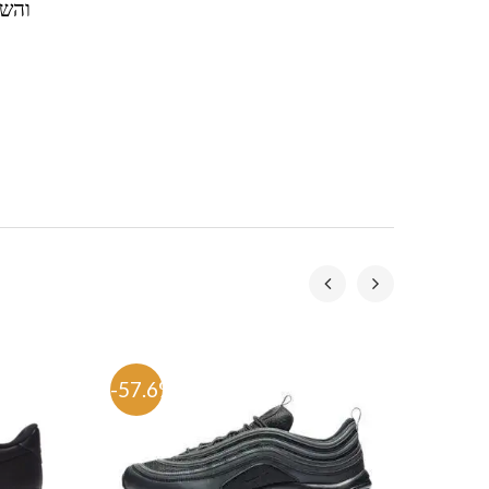
והשא
-57.6%
-58.