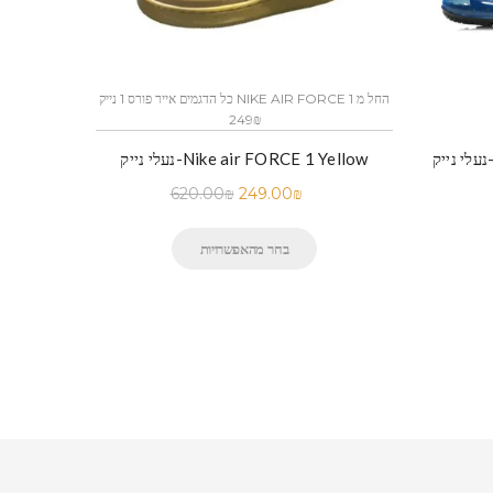
כל הדגמים אייר פורס 1 נייק NIKE AIR FORCE 1 החל מ
249₪
נעלי נייק-Nike air FORCE 1 Yellow
נעלי נייק-Nike Footwear Air Max 270 –
620.00
₪
249.00
₪
בחר מהאפשרויות