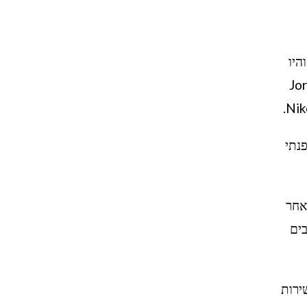
מים הפופולריים בקו הנעליים של Air Jordan של חברת Nike. הן יצאו לשוק לראשונה בשנת 1989 והיו
ן ובין חברת Nike. עיצובן של ה-Jordan 5
ופנתי
לשוק לאחר
יבים
 השירות