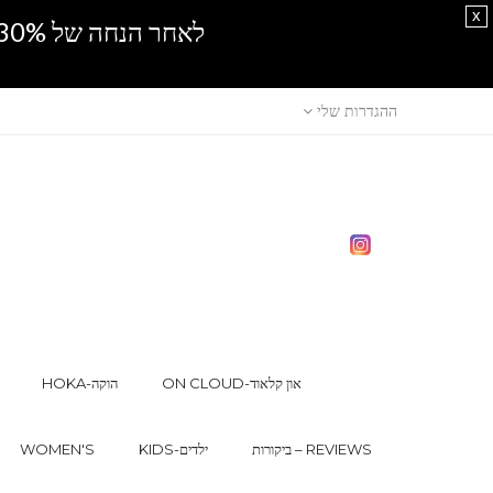
x
לאחר הנחה של 30% נוספים, אין מכירה סיטונאית.SPRING SALE
ההגדרות שלי
ON CLOUD-און קלאוד
HOKA-הוקה
ביקורות – REVIEWS
KIDS-ילדים
WOMEN'S