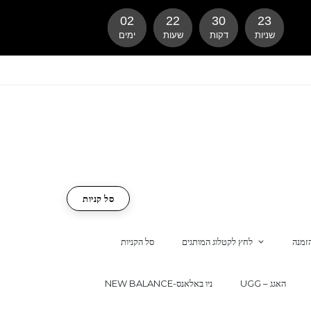
02
22
30
22
שניות
דקות
שעות
ימים
סל קניות
זמנה
לחץ לקטלוג המותגים
סל הקניות
UGG – האגג
NEW BALANCE-ניו באלאנס