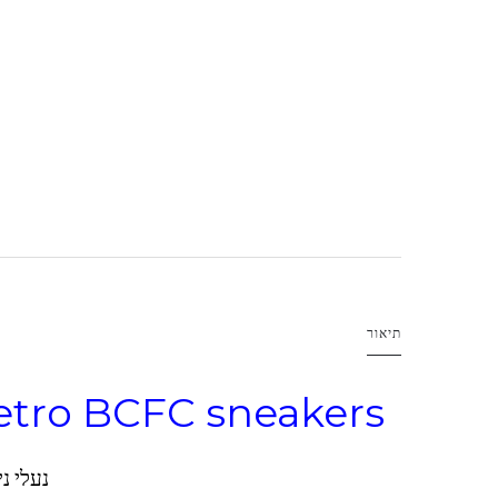
תיאור
Retro BCFC sneakers
נעלי נייק- ordan5