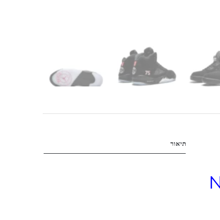
תיאור
N