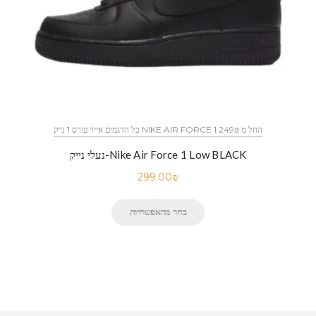
כל הדגמים אייר פורס 1 נייק NIKE AIR FORCE 1 החל מ 249₪
נעלי נייק-Nike Air Force 1 Low BLACK
299.00
₪
בחר מהאפשרויות