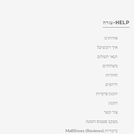
HELP-עזרה
אודותינו
איך רוכשים?
תנאי תשלום
משלוחים
החזרות
דרושים
תקנון פרטיות
תקנון
צור קשר
מעקב סטטוס הזמנה
ביקורות MallShoes (Reviews)