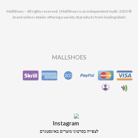
© 2025 MallShoes – All rights reserved. | MallShoes is an independent multi-
brand online retailer offering a variety of products from leading labels.
MALLSHOES
לצפייה בסרטוני מוצרים באינסטגרם