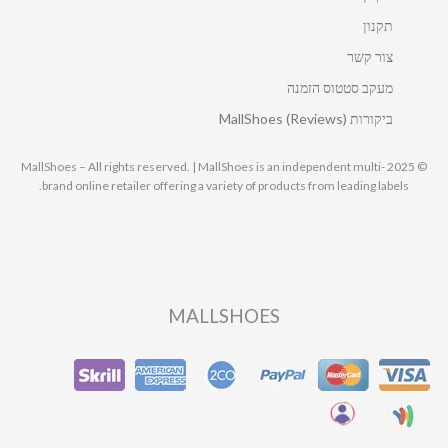
תקנון
צור קשר
מעקב סטטוס הזמנה
ביקורות MallShoes (Reviews)
© 2025 MallShoes – All rights reserved. | MallShoes is an independent multi-
brand online retailer offering a variety of products from leading labels.
MALLSHOES