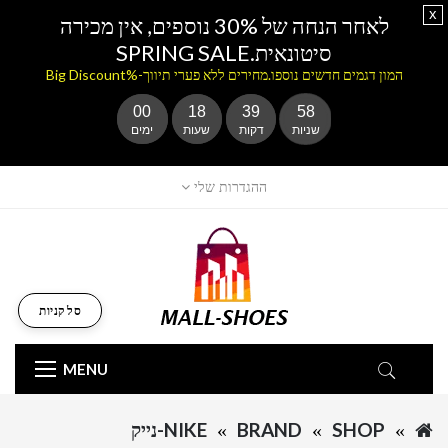
x
לאחר הנחה של 30% נוספים, אין מכירה
סיטונאית.SPRING SALE
המון דגמים חדשים נוספו.מחירים ללא פערי תיווך-%Big Discount
00
18
39
58
שניות
דקות
שעות
ימים
ההגדרות שלי
סל קניות
MENU
SHOP
BRAND
NIKE-נייק