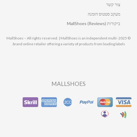
צור קשר
מעקב סטטוס הזמנה
ביקורות MallShoes (Reviews)
© 2025 MallShoes – All rights reserved. | MallShoes is an independent multi-
brand online retailer offering a variety of products from leading labels.
MALLSHOES