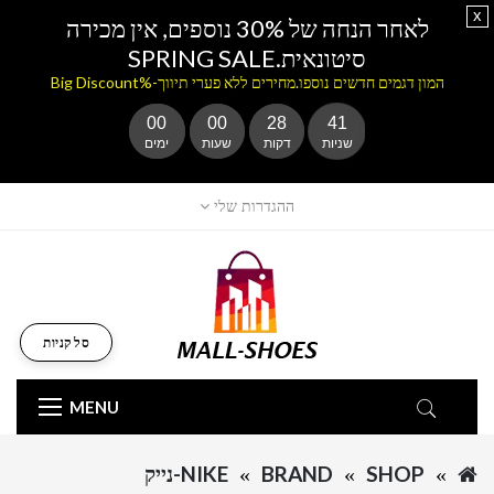
x
לאחר הנחה של 30% נוספים, אין מכירה
סיטונאית.SPRING SALE
המון דגמים חדשים נוספו.מחירים ללא פערי תיווך-%Big Discount
00
00
28
41
שניות
דקות
שעות
ימים
ההגדרות שלי
סל קניות
MENU
SHOP
BRAND
NIKE-נייק