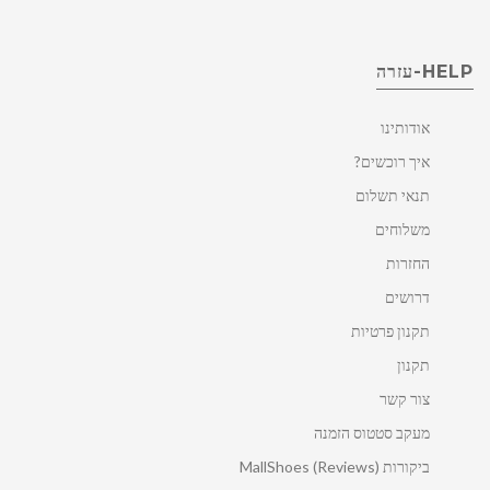
HELP-עזרה
אודותינו
איך רוכשים?
תנאי תשלום
משלוחים
החזרות
דרושים
תקנון פרטיות
תקנון
צור קשר
מעקב סטטוס הזמנה
ביקורות MallShoes (Reviews)