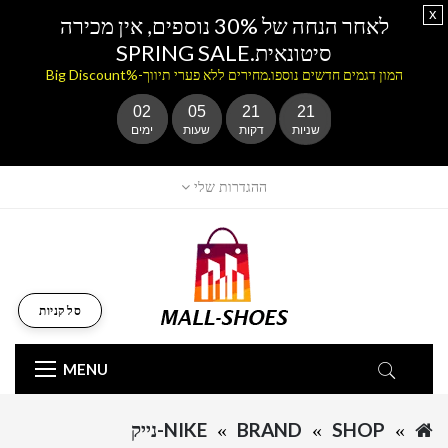
x
לאחר הנחה של 30% נוספים, אין מכירה
סיטונאית.SPRING SALE
המון דגמים חדשים נוספו.מחירים ללא פערי תיווך-%Big Discount
02
05
21
21
שניות
דקות
שעות
ימים
ההגדרות שלי
סל קניות
MENU
SHOP
BRAND
NIKE-נייק