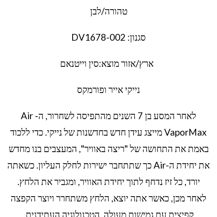
טהורה/לבן
סגנון: DV1678-002
ארץ/אזור מוצא:סין וייטנאם
נייקי אייר ופורמקס
לאחר המסע בן 7 השנים מהתפיסה לשחרור, ה- Air
VaporMax מייצג עידן חדש בחדשנות של נייקי. כדי ללכוד
באמת את התחושה של "ריצה באוויר", המעצבים בנו מחדש
את יחידת ה-Air כך שתתחבר ישירות לחלק העליון. כשאתה
יורד, כל זיז נדחף לתוך יחידת האוויר, ומגביר את הלחץ.
לאחר מכן, כאשר אתה יוצא, הלחץ משתחרר ויוצר הקפצה
קפיצית עם גמישות מעולה. הטכנולוגיה העתידנית,