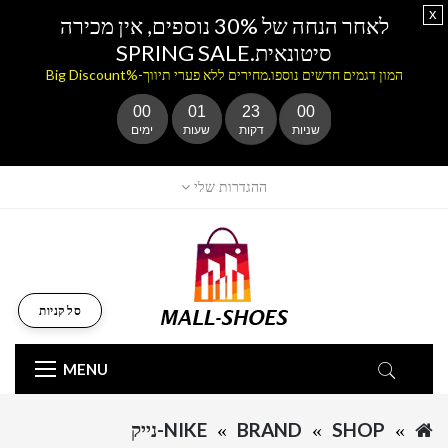
x
לאחר הנחה של 30% נוספים, אין מכירה
סיטונאית.SPRING SALE
המון דגמים חדשים נוספו.מחירים ללא פערי תיווך-%Big Discount
00
01
23
00
שניות
דקות
שעות
ימים
ההגדרות שלי
סל קניות
MENU
SHOP
BRAND
NIKE-נייק