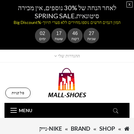
x
לאחר הנחה של 30% נוספים, אין מכירה
סיטונאית.SPRING SALE
המון דגמים חדשים נוספו.מחירים ללא פערי תיווך-%Big Discount
02
17
46
27
שניות
דקות
שעות
ימים
ההגדרות שלי
סל קניות
MENU
SHOP
BRAND
NIKE-נייק