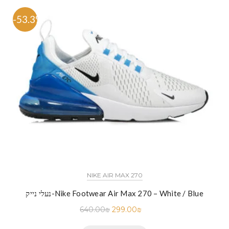
-53.3%
NIKE AIR MAX 270
נעלי נייק-Nike Footwear Air Max 270 – White / Blue
640.00
₪
299.00
₪