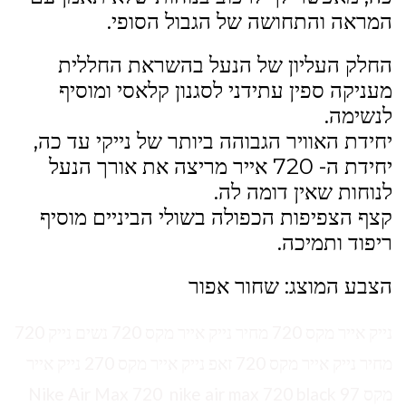
המראה והתחושה של הגבול הסופי.
החלק העליון של הנעל בהשראת החללית
מעניקה ספין עתידני לסגנון קלאסי ומוסיף
לנשימה.
יחידת האוויר הגבוהה ביותר של נייקי עד כה,
יחידת ה- 720 אייר מריצה את אורך הנעל
לנוחות שאין דומה לה.
קצף הצפיפות הכפולה בשולי הביניים מוסיף
ריפוד ותמיכה.
הצבע המוצג: שחור אפור
נייק אייר מקס 720 מחיר נייק אייר מקס 720 נשים נייק 720
מחיר נייק אייר מקס 720 זאפ נייק אייר מקס 270 נייק אייר
מקס 97 Nike Air Max 720 nike air max 720 black