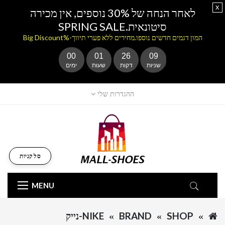
x
לאחר הנחה של 30% נוספים, אין מכירה
סיטונאית.SPRING SALE
המון דגמים חדשים נוספו.מחירים ללא פערי תיווך-%Big Discount
00
01
26
09
שניות
דקות
שעות
ימים
ההגדרות שלי
סל קניות
MENU
SHOP
BRAND
NIKE-נייק