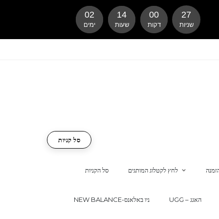
02
14
00
26
שניות
דקות
שעות
ימים
סל קניות
זמנה
לחץ לקטלוג המותגים
סל הקניות
UGG – האגג
NEW BALANCE-ניו באלאנס