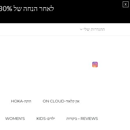
x
לאחר הנחה של 30% נוספים, אין מכירה סיטונאית.SPRING SALE
ההגדרות שלי
ON CLOUD-און קלאוד
HOKA-הוקה
ביקורות – REVIEWS
KIDS-ילדים
WOMEN'S