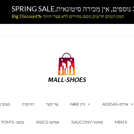
המון דגמים חדשים נוספו.מחירים ללא פערי תיווך-%Big Discount
ADIDAS-אדידס
NIKE נייק
צור קשר
דף הבית
מעקב ה
MEN'S
SAUCONY-סאקוני
ASICS-אסיקס
TOM'S- טומס