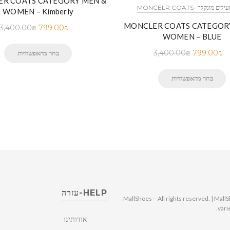
R COATS CATEGORY MEN &
M -קטלוג מעילים מונקלר
WOMEN – Kimberly
MONCLER COATS CATEGOR
3,400.00
₪
799.00
₪
WOMEN – BLUE
3,400.00
₪
799.00
₪
בחר מהאפשרויות
בחר מהאפשרויות
HELP-עזרה
© 2025 MallShoes – All rights reserved. | 
vari
אודותינו