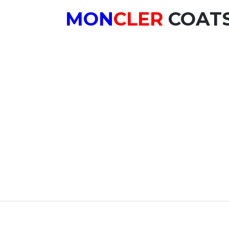
MON
CLER
COATS