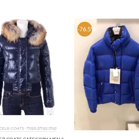
%
-76.5%
MONCELR COATS -קטלוג מעילים מונקלר