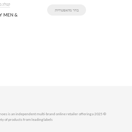
ONCELR COATS
MONCL
בחר מהאפשרויות
Y MEN &
MallShoes is an independent multi-brand online retailer offering a
ety of products from leading labels.