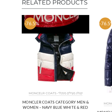
RELATED PRODUCTS
-76.5%
-76.5
MONCELR COATS -קטלוג מעילים מונקלר
MONCLER COATS CATEGORY MEN &
WOMEN – NAVY BLUE WHITE & RED