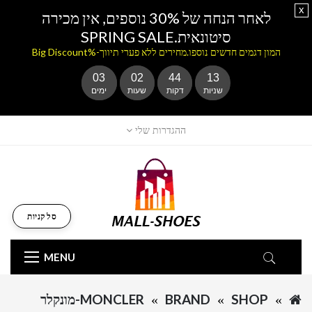
x
לאחר הנחה של 30% נוספים, אין מכירה
סיטונאית.SPRING SALE
המון דגמים חדשים נוספו.מחירים ללא פערי תיווך-%Big Discount
03
02
44
13
שניות
דקות
שעות
ימים
ההגדרות שלי
סל קניות
MENU
SHOP
BRAND
MONCLER-מונקלר