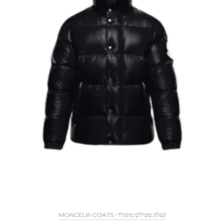
MONCELR COATS -קטלוג מעילים מונקלר