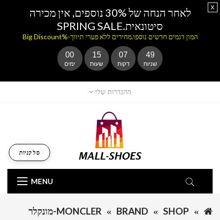
x
לאחר הנחה של 30% נוספים, אין מכירה
סיטונאית.SPRING SALE
המון דגמים חדשים נוספו.מחירים ללא פערי תיווך-%Big Discount
00
15
07
49
שניות
דקות
שעות
ימים
ההגדרות שלי
סל קניות
MENU
SHOP
BRAND
MONCLER-מונקלר