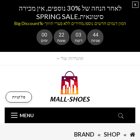
x
לאחר הנחה של 30% נוספים, אין מכירה
סיטונאית.SPRING SALE
המון דגמים חדשים נוספו.מחירים ללא פערי תיווך-%Big Discount
00
22
03
44
שניות
דקות
שעות
ימים
ההגדרות שלי
סל קניות
MENU
BRAND
SHOP