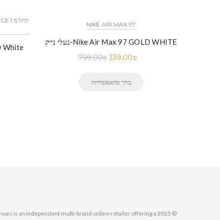
NIKE AIR MAX 97
 נייק-NIKE AIR MAX 270 THREE
נעלי נייק-Nike Air Max 97 GOLD WHITE
S
נעלי נייק
799.00
₪
339.00
₪
בחר מהאפשרויות
MallShoes is an independent multi-brand online retailer offering a