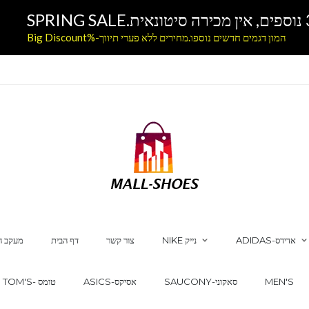
המון דגמים חדשים נוספו.מחירים ללא פערי תיווך-%Big Discount
ADIDAS-אדידס
NIKE נייק
צור קשר
דף הבית
מעקב ה
MEN'S
SAUCONY-סאקוני
ASICS-אסיקס
TOM'S- טומס