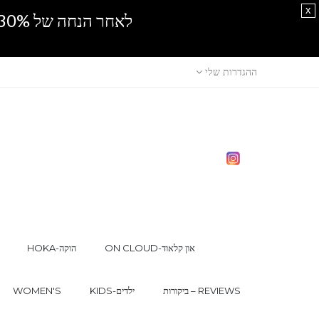
x
לאחר הנחה של 30% נוספים, אין מכירה סיטונאית.SPRING SALE
ההגדרות שלי
ON CLOUD-און קלאוד
HOKA-הוקה
ביקורות – REVIEWS
KIDS-ילדים
WOMEN'S