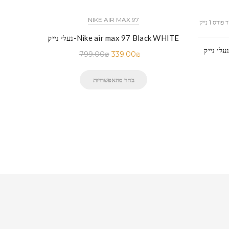
NIKE AIR MAX 97
כל הדגמים אייר פורס 1 נייק NIKE AIR FORCE 1 החל מ
נעלי נייק-Nike air max 97 Black WHITE
עלי נייק -Nike Air Force 1 Low White
799.00
₪
339.00
₪
בחר מהאפשרויות