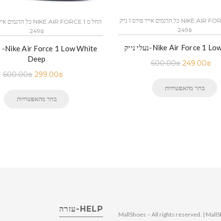
כל הדגמים אייר פורס 1 נייק NIKE AIR FORCE 1 החל מ
249₪
249₪
-Nike Air Force 1 Low White
נ
Deep
600.00
₪
249.00
₪
600.00
₪
299.00
₪
בחר מהאפשרויות
בחר מהאפשרויות
HELP-עזרה
© 2025 MallShoes – All rights reserved. | 