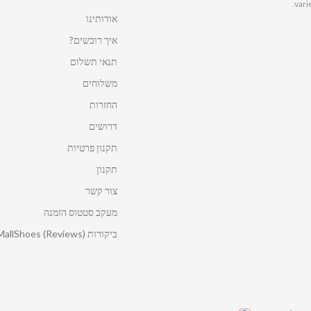
vari
אודותינו
איך רוכשים?
תנאי תשלום
משלוחים
החזרות
דרושים
תקנון פרטיות
תקנון
צור קשר
מעקב סטטוס הזמנה
ביקורות MallShoes (Reviews)