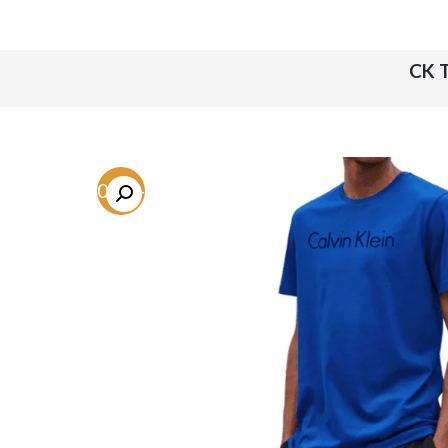
CK 
-50.4%