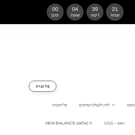
00
04
39
20
שניות
דקות
שעות
ימים
סל קניות
זמנה
לחץ לקטלוג המותגים
סל הקניות
UGG – האגג
NEW BALANCE-ניו באלאנס