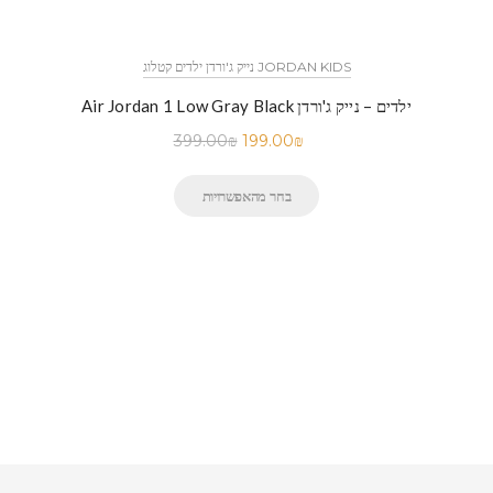
נייק ג'ורדן ילדים קטלוג JORDAN KIDS
Air Jordan 1 Low Gray Black ילדים – נייק ג'ורדן
399.00
₪
199.00
₪
בחר מהאפשרויות