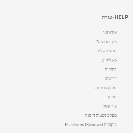
HELP-עזרה
אודותינו
איך רוכשים?
תנאי תשלום
משלוחים
החזרות
דרושים
תקנון פרטיות
תקנון
צור קשר
מעקב סטטוס הזמנה
ביקורות MallShoes (Reviews)