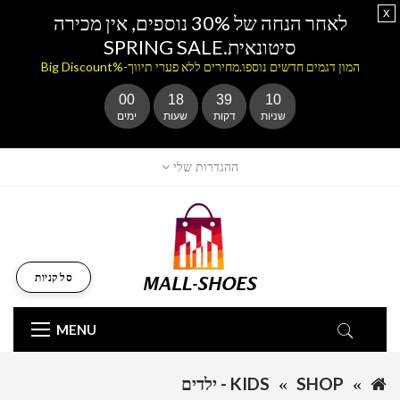
x
לאחר הנחה של 30% נוספים, אין מכירה
סיטונאית.SPRING SALE
המון דגמים חדשים נוספו.מחירים ללא פערי תיווך-%Big Discount
00
18
39
10
שניות
דקות
שעות
ימים
ההגדרות שלי
סל קניות
MENU
SHOP
KIDS - ילדים