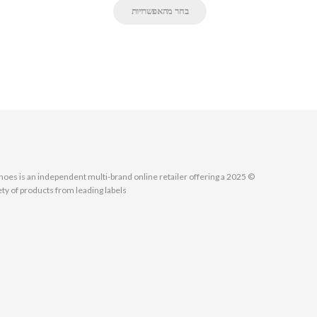
בחר מהאפשרויות
MallShoes is an independent multi-brand online retailer offering a
ety of products from leading labels.