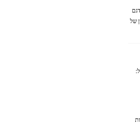
דגם
ן של
:
ות