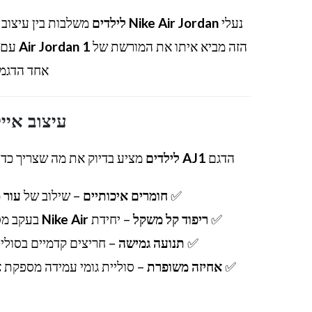
נעלי
Nike Air Jordan לילדים
משלבות בין עיצוב 
הזה מביא איתו את המורשת של
Air Jordan 1
עם ה
אחד הדגמי
עיצוב אייק
הדגם
AJ1 לילדים
מציע בדיוק את מה שצריך כדי 
✅
חומרים איכותיים
– שילוב של
עור 
✅
ריפוד קל משקל
– יחידת
Nike Air
בעקב מספ
✅
תנועה גמישה
– חריצים קדמיים בסולי
✅
אחיזה משופרת
– סוליית גומי עמידה מספקת
א