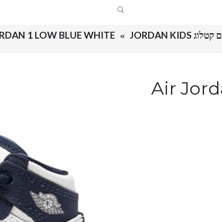
ג JORDAN KIDS
AIR JORDAN 1 LOW BLUE WHITE ילדים – ני
Air Jor