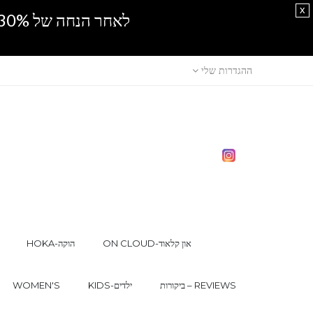
x
לאחר הנחה של 30% נוספים, אין מכירה סיטונאית.SPRING SALE
ההגדרות שלי
ON CLOUD-און קלאוד
HOKA-הוקה
ביקורות – REVIEWS
KIDS-ילדים
WOMEN'S