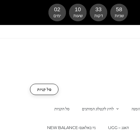
02
10
33
57
שניות
דקות
שעות
ימים
סל קניות
זמנה
לחץ לקטלוג המותגים
סל הקניות
UGG – האגג
NEW BALANCE-ניו באלאנס