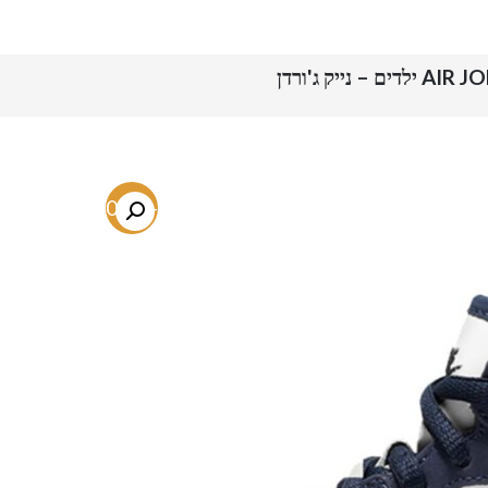
יק ג'ורדן
-50.1%