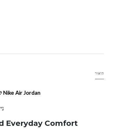
תיאור
Nike Air Jordan לילדים – סטייל אייקוני ונוחות יומיומית
ניי
and Everyday Comfort