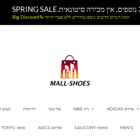
המון דגמים חדשים נוספו.מחירים ללא פערי תיווך-%Big Discount
ADIDAS-אדידס
NIKE נייק
צור קשר
דף הבית
מעקב ה
MEN'S
SAUCONY-סאקוני
ASICS-אסיקס
TOM'S- טומס