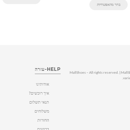
בחר מהאפשרויות
HELP-עזרה
© 2025 MallShoes – All rights reserved. | 
vari
אודותינו
איך רוכשים?
תנאי תשלום
משלוחים
החזרות
דרושים