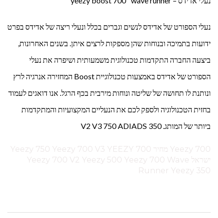
נעלי אדידס – yeezy boost 700 "wave runner"
נעלי הספורט של אדידס לנשים וגברים בכלל ונעלי ריצה של אדידס בפרט
ידועות בתמיכה ובנוחות שהן מספקות לרצים איתן. בשנים האחרונות,
ביצעה החברה התקדמות טכנולוגית משמעותית ושיפרה את נעלי
הספורט של אדידס באמצעות טכנולוגיית Boost המחזירה אנרגיה לרץ
ונותנת לו תחושה של שליטה ונוחות מירבית בכף הרגל. אנו דואגים לעמוד
בחזית הטכנולוגיה ולספק לכם את הנעליים המקצועיות והמתקדמות
ביותר של המותג. V2 V3 750 ADIADS 350
Yeezy 700 מחיר Yeezy 750 Yeezy 700 V3 YEEZY 700
ישראל Yeezy 700 V2 Yeezy 500 Yeezy 700 Wave
Runner Yeezy 350