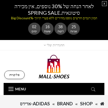
x
לאחר הנחה של 30% נוספים, אין מכירה
סיטונאית.SPRING SALE
המון דגמים חדשים נוספו.מחירים ללא פערי תיווך-%Big Discount
02
16
38
24
שניות
דקות
שעות
ימים
ההגדרות שלי
סל קניות
MENU
SHOP
BRAND
ADIDAS-אדידס