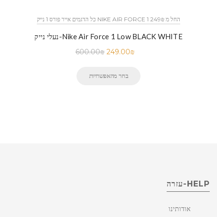
כל הדגמים אייר פורס 1 נייק NIKE AIR FORCE 1 החל מ 249₪
נעלי נייק-Nike Air Force 1 Low BLACK WHITE
600.00
₪
249.00
₪
בחר מהאפשרויות
HELP-עזרה
אודותינו