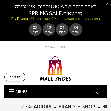
x
לאחר הנחה של 30% נוספים, אין מכירה
סיטונאית.SPRING SALE
המון דגמים חדשים נוספו.מחירים ללא פערי תיווך-%Big Discount
02
12
04
34
שניות
דקות
שעות
ימים
ההגדרות שלי
סל קניות
MENU
SHOP
BRAND
ADIDAS-אדידס