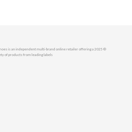
MallShoes is an independent multi-brand online retailer offering a
ety of products from leading labels.