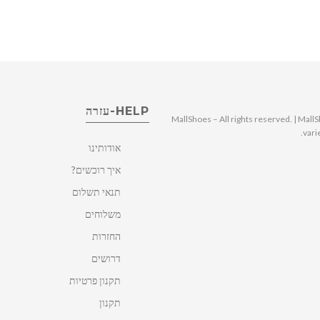
HELP-עזרה
© 2025 MallShoes – All rights reserved. | 
vari
אודותינו
איך רוכשים?
תנאי תשלום
משלוחים
החזרות
דרושים
תקנון פרטיות
תקנון