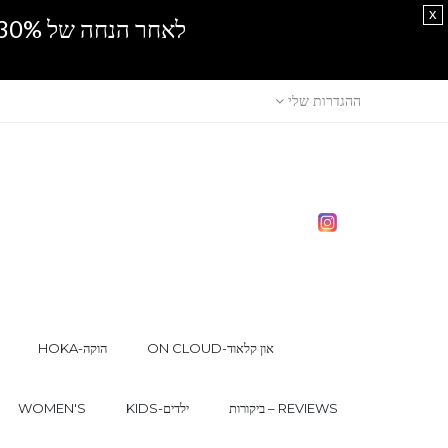
x
לאחר הנחה של 30% נוספים, אין מכירה סיטונאית.SPRING SALE
ההגדרות שלי
ON CLOUD-און קלאוד
HOKA-הוקה
ביקורות – REVIEWS
KIDS-ילדים
WOMEN'S