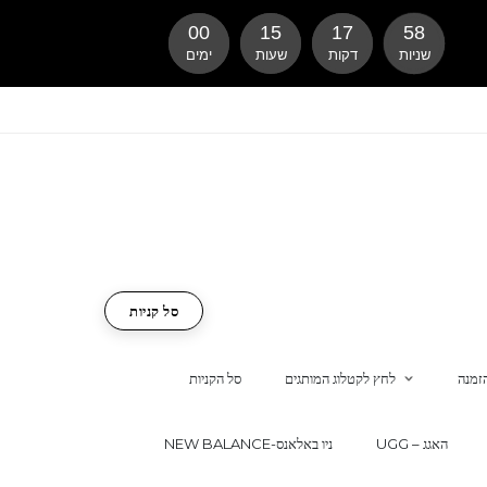
00
15
17
57
שניות
דקות
שעות
ימים
סל קניות
זמנה
לחץ לקטלוג המותגים
סל הקניות
UGG – האגג
NEW BALANCE-ניו באלאנס