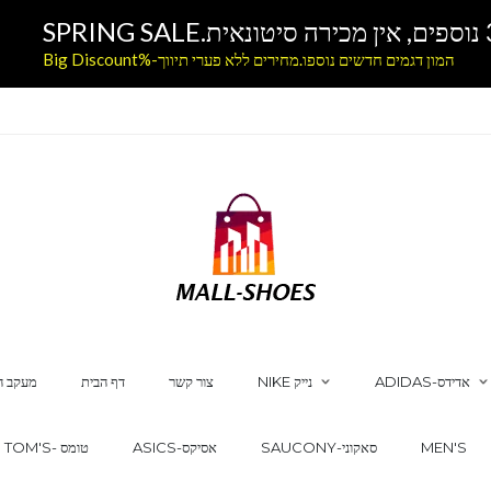
המון דגמים חדשים נוספו.מחירים ללא פערי תיווך-%Big Discount
ADIDAS-אדידס
NIKE נייק
צור קשר
דף הבית
מעקב ה
MEN'S
SAUCONY-סאקוני
ASICS-אסיקס
TOM'S- טומס