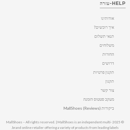
HELP-עזרה
אודותינו
איך רוכשים?
תנאי תשלום
משלוחים
החזרות
דרושים
תקנון פרטיות
תקנון
צור קשר
מעקב סטטוס הזמנה
ביקורות MallShoes (Reviews)
© 2025 MallShoes – All rights reserved. | MallShoes is an independent multi-
brand online retailer offering a variety of products from leading labels.