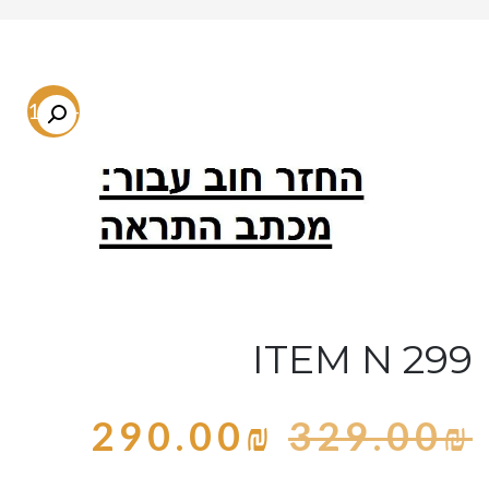
-11.9%
ITEM N 299
290.00
₪
329.00
₪