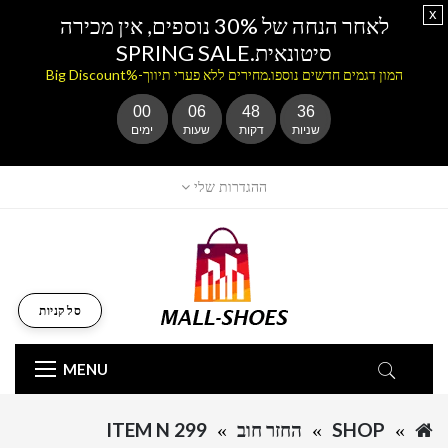
x
לאחר הנחה של 30% נוספים, אין מכירה
סיטונאית.SPRING SALE
המון דגמים חדשים נוספו.מחירים ללא פערי תיווך-%Big Discount
00
06
48
35
שניות
דקות
שעות
ימים
ההגדרות שלי
סל קניות
MENU
SHOP
החזר חוב
ITEM N 299