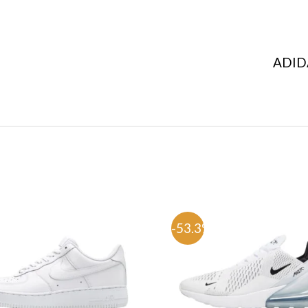
%
-53.3%