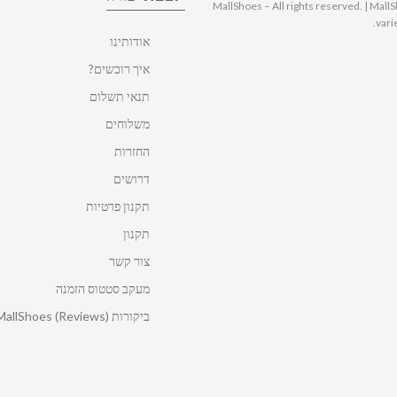
© 2025 MallShoes – All rights reserved. | 
vari
אודותינו
איך רוכשים?
תנאי תשלום
משלוחים
החזרות
דרושים
תקנון פרטיות
תקנון
צור קשר
מעקב סטטוס הזמנה
ביקורות MallShoes (Reviews)