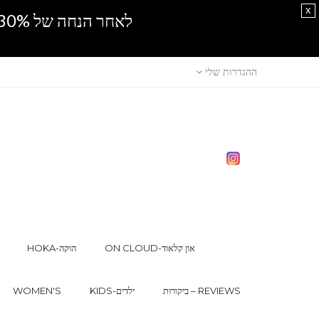
x
לאחר הנחה של 30% נוספים, אין מכירה סיטונאית.SPRING SALE
ההגדרות שלי
ON CLOUD-און קלאוד
HOKA-הוקה
ביקורות – REVIEWS
KIDS-ילדים
WOMEN'S