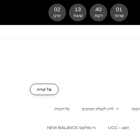
02
13
40
01
שניות
דקות
שעות
ימים
סל קניות
זמנה
לחץ לקטלוג המותגים
סל הקניות
UGG – האגג
NEW BALANCE-ניו באלאנס