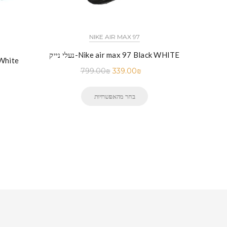
כל הדגמים אייר פורס 1 נייק NIKE AIR FORCE 1 החל מ
NIKE AIR MAX 97
נעלי נייק-Nike air max 97 Black WHITE
נעלי ני
799.00
₪
339.00
₪
בחר מהאפשרויות