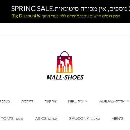
המון דגמים חדשים נוספו.מחירים ללא פערי תיווך-%Big Discount
ADIDAS-אדידס
NIKE נייק
צור קשר
דף הבית
מעקב ה
MEN'S
SAUCONY-סאקוני
ASICS-אסיקס
TOM'S- טומס