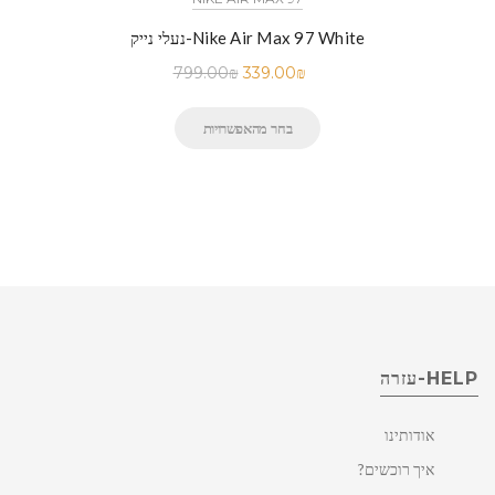
נעלי נייק-Nike Air Max 97 White
799.00
₪
339.00
₪
בחר מהאפשרויות
HELP-עזרה
אודותינו
איך רוכשים?