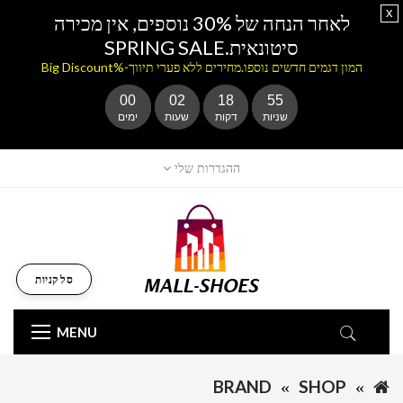
x
לאחר הנחה של 30% נוספים, אין מכירה
סיטונאית.SPRING SALE
המון דגמים חדשים נוספו.מחירים ללא פערי תיווך-%Big Discount
00
02
18
55
שניות
דקות
שעות
ימים
ההגדרות שלי
סל קניות
MENU
BRAND
SHOP