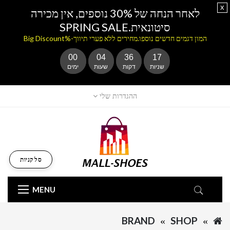
x
לאחר הנחה של 30% נוספים, אין מכירה
סיטונאית.SPRING SALE
המון דגמים חדשים נוספו.מחירים ללא פערי תיווך-%Big Discount
00
04
36
17
שניות
דקות
שעות
ימים
ההגדרות שלי
סל קניות
MENU
BRAND
SHOP