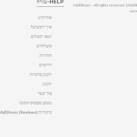
HELP-עזרה
© 2025 MallShoes – All rights reserved. | 
vari
אודותינו
איך רוכשים?
תנאי תשלום
משלוחים
החזרות
דרושים
תקנון פרטיות
תקנון
צור קשר
מעקב סטטוס הזמנה
ביקורות MallShoes (Reviews)