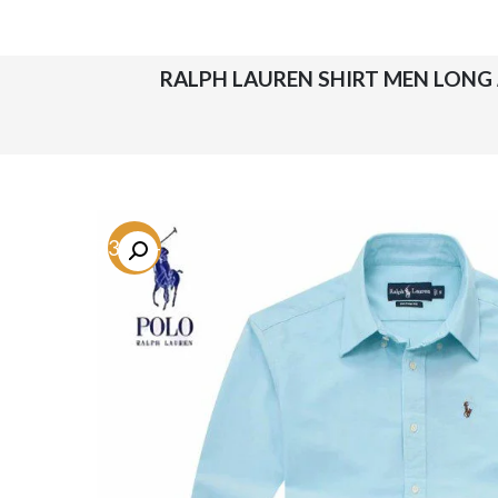
R
-73.7%