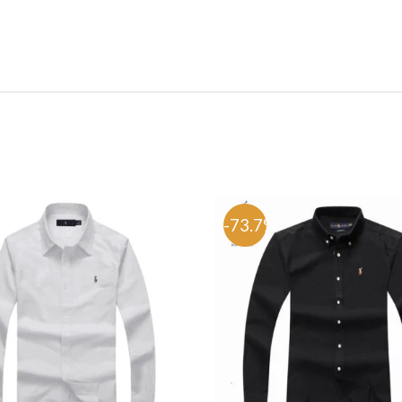
%
-73.7%