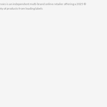
MallShoes is an independent multi-brand online retailer offering a
ety of products from leading labels.