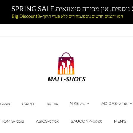
המון דגמים חדשים נוספו.מחירים ללא פערי תיווך-%Big Discount
ADIDAS-אדידס
NIKE נייק
צור קשר
דף הבית
מעקב ה
MEN'S
SAUCONY-סאקוני
ASICS-אסיקס
TOM'S- טומס