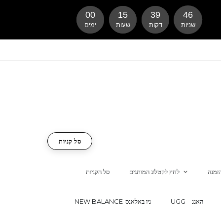
00
15
39
45
שניות
דקות
שעות
ימים
סל קניות
זמנה
לחץ לקטלוג המותגים
סל הקניות
UGG – האגג
NEW BALANCE-ניו באלאנס