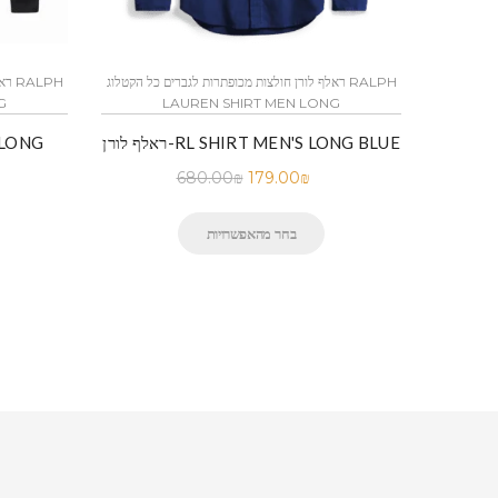
קטלוג RALPH
ראלף לורן חולצות מכופתרות לגברים כל הקטלוג RALPH
ראל
G
LAUREN SHIRT MEN LONG
ראלף לורן-RL SHIRT MEN'S LONG BLUE
680.00
₪
179.00
₪
בחר מהאפשרויות