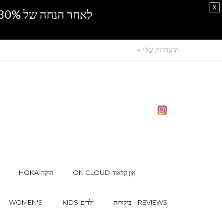
x
לאחר הנחה של 30% נוספים, אין מכירה סיטונאית.SPRING SALE
ההגדרות שלי
ON CLOUD-און קלאוד
HOKA-הוקה
ביקורות – REVIEWS
KIDS-ילדים
WOMEN'S