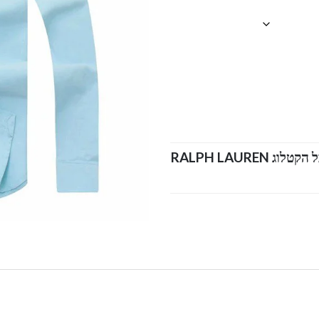
ראלף לורן חולצות מכופתרות לגברים כל הקטלוג RALPH LAUREN