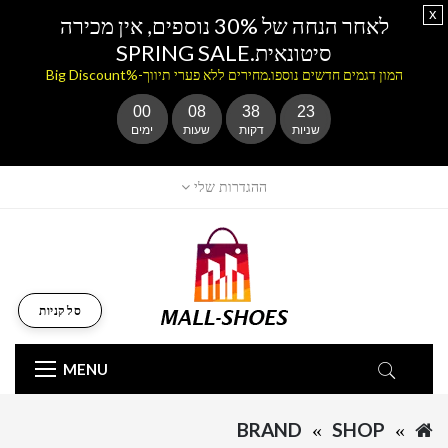
x
לאחר הנחה של 30% נוספים, אין מכירה
סיטונאית.SPRING SALE
המון דגמים חדשים נוספו.מחירים ללא פערי תיווך-%Big Discount
00
08
38
22
שניות
דקות
שעות
ימים
ההגדרות שלי
סל קניות
MENU
BRAND
SHOP