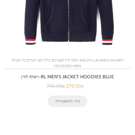
ראלף לורן קפוצ'ונים כולל ג'קט לגברים כל הקטלוג RALPH LAUREN JACKET
HOODIES MEN
ראלף לורן-RL MEN’S JACKET HOODIES BLUE
700.00
₪
279.00
₪
בחר מהאפשרויות