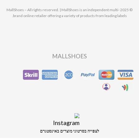
© 2025 MallShoes – All rights reserved. | MallShoes is an independent multi-
brand online retailer offering a variety of products from leading labels.
MALLSHOES
לצפייה בסרטוני מוצרים באינסטגרם