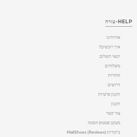
HELP-עזרה
אודותינו
איך רוכשים?
תנאי תשלום
משלוחים
החזרות
דרושים
תקנון פרטיות
תקנון
צור קשר
מעקב סטטוס הזמנה
ביקורות MallShoes (Reviews)