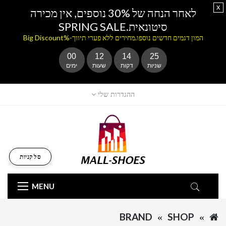
x
לאחר הנחה של 30% נוספים, אין מכירה
סיטונאית.SPRING SALE
המון דגמים חדשים נוספו.מחירים ללא פערי תיווך-%Big Discount
00
12
14
25
שניות
דקות
שעות
ימים
ההגדרות שלי
סל קניות
MENU
BRAND
SHOP