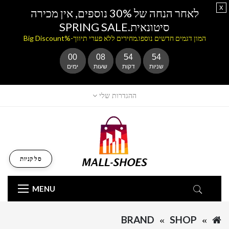
x
לאחר הנחה של 30% נוספים, אין מכירה
סיטונאית.SPRING SALE
המון דגמים חדשים נוספו.מחירים ללא פערי תיווך-%Big Discount
00
08
54
54
שניות
דקות
שעות
ימים
ההגדרות שלי
סל קניות
MENU
BRAND
SHOP