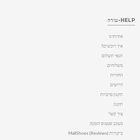
HELP-עזרה
אודותינו
איך רוכשים?
תנאי תשלום
משלוחים
החזרות
דרושים
תקנון פרטיות
תקנון
צור קשר
מעקב סטטוס הזמנה
ביקורות MallShoes (Reviews)