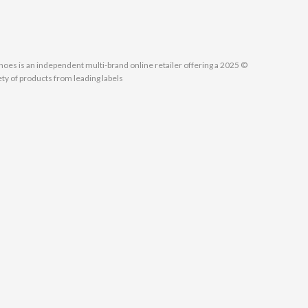
MallShoes is an independent multi-brand online retailer offering a
ety of products from leading labels.