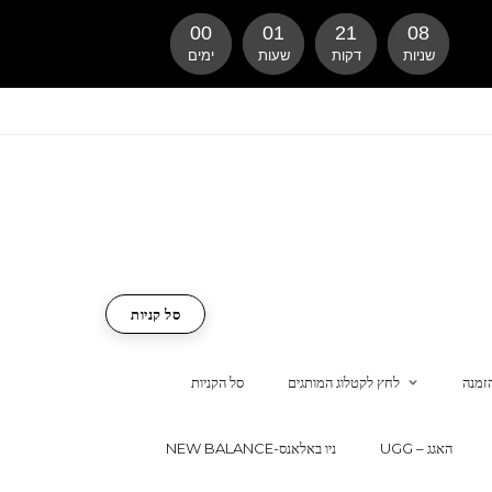
00
01
21
07
שניות
דקות
שעות
ימים
סל קניות
זמנה
לחץ לקטלוג המותגים
סל הקניות
UGG – האגג
NEW BALANCE-ניו באלאנס