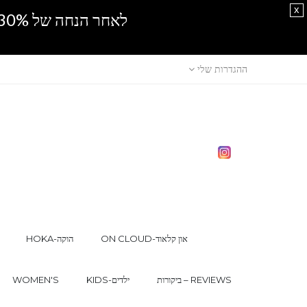
x
לאחר הנחה של 30% נוספים, אין מכירה סיטונאית.SPRING SALE
ההגדרות שלי
ON CLOUD-און קלאוד
HOKA-הוקה
ביקורות – REVIEWS
KIDS-ילדים
WOMEN'S