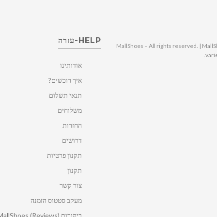
HELP-עזרה
© 2025 MallShoes – All rights reserved. | 
vari
אודותינו
איך רוכשים?
תנאי תשלום
משלוחים
החזרות
דרושים
תקנון פרטיות
תקנון
צור קשר
מעקב סטטוס הזמנה
ביקורות MallShoes (Reviews)