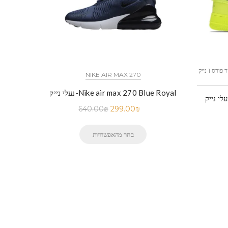
כל הדגמים אייר פורס 1 נייק NIKE AIR FORCE 1 החל מ
NIKE AIR MAX 270
נעלי נייק-Nike air max 270 Blue Royal
 נייק-Nike Air Force 1 Low Black
640.00
₪
299.00
₪
בחר מהאפשרויות