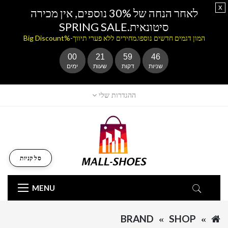
x
לאחר הנחה של 30% נוספים, אין מכירה
סיטונאית.SPRING SALE
המון דגמים חדשים נוספו.מחירים ללא פערי תיווך-%Big Discount
00
21
59
46
שניות
דקות
שעות
ימים
ההגדרות שלי
סל קניות
MENU
BRAND
SHOP