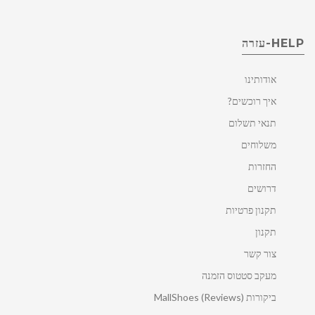
HELP-עזרה
אודותינו
איך רוכשים?
תנאי תשלום
משלוחים
החזרות
דרושים
תקנון פרטיות
תקנון
צור קשר
מעקב סטטוס הזמנה
ביקורות MallShoes (Reviews)