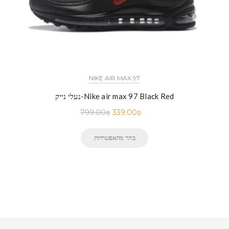
NIKE AIR MAX 97
נעלי נייק-Nike air max 97 Black Red
799.00
₪
339.00
₪
בחר מהאפשרויות