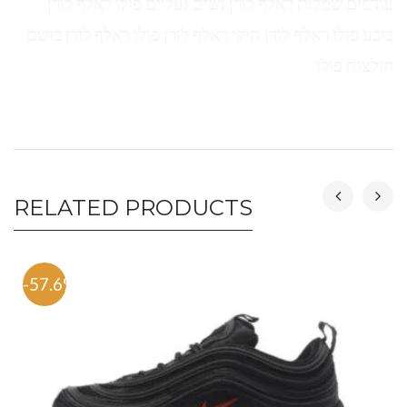
עודפים שמלות ראלף לורן נשים נעליים פולו ראלף לורן
כובע פולו ראלף לורן תיקי ראלף לורן פולו ראלף לורן בושם
חולצות פולו
RELATED PRODUCTS
-57.6%