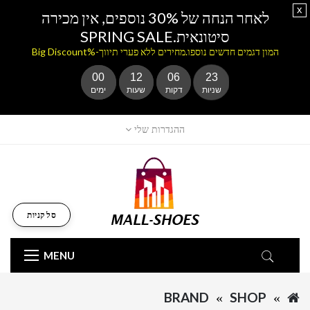
x
לאחר הנחה של 30% נוספים, אין מכירה
סיטונאית.SPRING SALE
המון דגמים חדשים נוספו.מחירים ללא פערי תיווך-%Big Discount
00
12
06
23
שניות
דקות
שעות
ימים
ההגדרות שלי
סל קניות
MENU
BRAND
SHOP