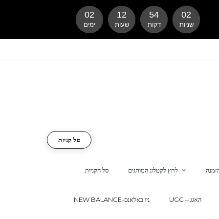
02
12
54
01
שניות
דקות
שעות
ימים
סל קניות
זמנה
לחץ לקטלוג המותגים
סל הקניות
UGG – האגג
NEW BALANCE-ניו באלאנס