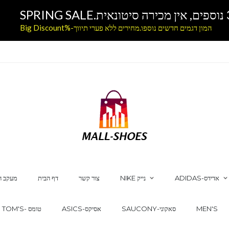
המון דגמים חדשים נוספו.מחירים ללא פערי תיווך-%Big Discount
ADIDAS-אדידס
NIKE נייק
צור קשר
דף הבית
מעקב ה
MEN'S
SAUCONY-סאקוני
ASICS-אסיקס
TOM'S- טומס