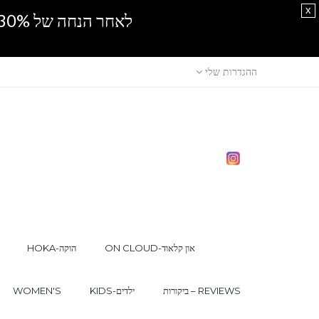
x
לאחר הנחה של 30% נוספים, אין מכירה סיטונאית.SPRING SALE
ההגדרות שלי
ON CLOUD-און קלאוד
HOKA-הוקה
ביקורות – REVIEWS
KIDS-ילדים
WOMEN'S