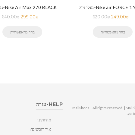
ק-Nike air FORCE 1 Yellow
נעלי נייק-Nike Air Max 270 BLACK
620.00
₪
249.00
₪
640.00
₪
299.00
₪
בחר מהאפשרויות
בחר מהאפשרויות
HELP-עזרה
© 2025 MallShoes – All rights reserved. | 
vari
אודותינו
איך רוכשים?