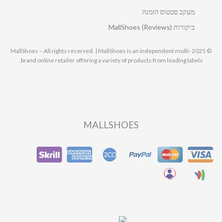
מעקב סטטוס הזמנה
ביקורות MallShoes (Reviews)
© 2025 MallShoes – All rights reserved. | MallShoes is an independent multi-
brand online retailer offering a variety of products from leading labels.
MALLSHOES