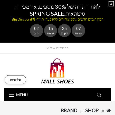
x
לאחר הנחה של 30% נוספים, אין מכירה
סיטונאית.SPRING SALE
המון דגמים חדשים נוספו.מחירים ללא פערי תיווך-%Big Discount
02
15
35
07
שניות
דקות
שעות
ימים
ההגדרות שלי
סל קניות
MENU
BRAND
SHOP