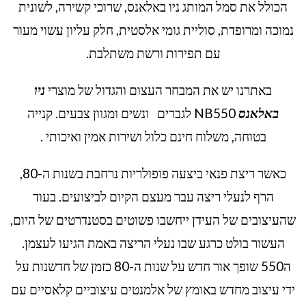
הכולל את סמל המותג ניו באלאנס, שרוכי קשירה, לשונית
נמוכה ומרופדת, סוליית גומי אלסטית, חלק עליון עשוי מעור
עם תפירות ורשת משתלבת.
באתרנו יש את המבחר העצום והגדול של מוצרי
ניו
באלאנס
NB550 לגברים ונשים ומגוון צבעים. קנייה
בטוחה, משלוח חינם כלול ושירות אמין ואיכותי .
כאשר ריצת פנאי ביצעה פופולריות נרחבת בשנות ה-80,
הרף לנעלי ריצה עבר מעצם הקיום לביצועים. בעוד
שהעיצובים של העידן ייחשבו פשוטים בסטנדרטים של היום,
העשור בולט כרגע שבו נעלי הריצה באמת הגיעו לעצמן.
ה550 שופך אור חדש על שנות ה-80 כזמן של חדשנות על
ידי עיצוב מחדש באומץ של אלמנטים עיצוביים קלאסיים עם