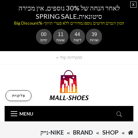
x
לאחר הנחה של 30% נוספים, אין מכירה
סיטונאית.SPRING SALE
המון דגמים חדשים נוספו.מחירים ללא פערי תיווך-%Big Discount
00
11
44
39
שניות
דקות
שעות
ימים
ההגדרות שלי
סל קניות
MENU
SHOP
BRAND
NIKE-נייק