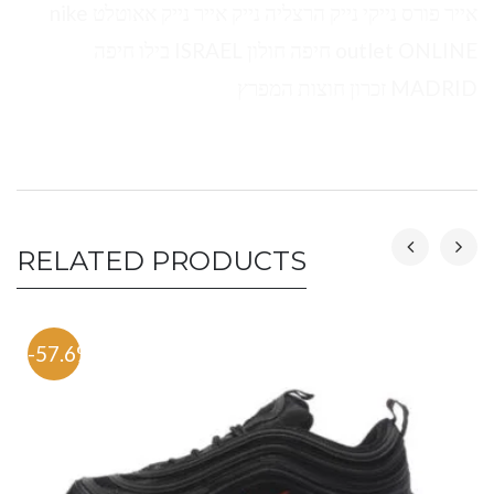
אייר פורס נייקי נייק הרצליה נייק אייר נייק אאוטלט nike
outlet ONLINE חיפה חולון ISRAEL בילו חיפה
MADRID זכרון חוצות המפרץ
RELATED PRODUCTS
-57.6%