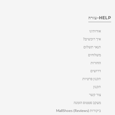
HELP-עזרה
אודותינו
איך רוכשים?
תנאי תשלום
משלוחים
החזרות
דרושים
תקנון פרטיות
תקנון
צור קשר
מעקב סטטוס הזמנה
ביקורות MallShoes (Reviews)