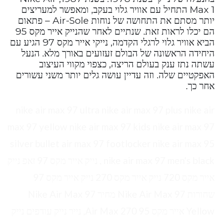
Max 1 התחיל עם אוויר גלוי בעקב, ומאפשר למעריצים
יותר מסתם את התחושה של נוחות Air-Sole – פתאום
הם יכלו לראות זאת. שנתיים לאחר שהנייק אייר מקס 95
הביא אוויר גלוי לרגלי הקדמה, נייקי אייר מקס 97 הגיע עם
היחידה הראשונה של הבולם זעזועים באורך מלא. הנעל
עשתה נתז ענק בעולם הריצה, כצפוי מקווי העיצוב
האפקטיים שלה. וזה עדיין עושה גלים יותר משני עשורים
אחר כך.
nike air max 97 ultra nike air max 97 plus nike air
max 97 yellow nike air max 97 kids nike air max 97
silver bullet air max 97 footlocker nike air max 95
nike air max 97 men's black , נייק אייר מקס 97 זאפ נייק
אייר מקס 720 נייק אייר מקס 270 נייק אייר מקס 97
שחורות Nike Air Max 97 מחיר Nike Air Max 97
Yellow אייר מקס 95 Air Max 270, נייר נייק עודפים נייק