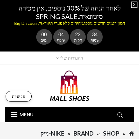
x
לאחר הנחה של 30% נוספים, אין מכירה
סיטונאית.SPRING SALE
המון דגמים חדשים נוספו.מחירים ללא פערי תיווך-%Big Discount
00
04
22
33
שניות
דקות
שעות
ימים
ההגדרות שלי
סל קניות
MENU
SHOP
BRAND
NIKE-נייק