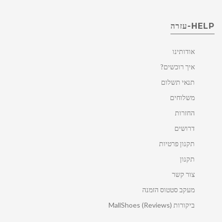
HELP-עזרה
אודותינו
איך רוכשים?
תנאי תשלום
משלוחים
החזרות
דרושים
תקנון פרטיות
תקנון
צור קשר
מעקב סטטוס הזמנה
ביקורות MallShoes (Reviews)