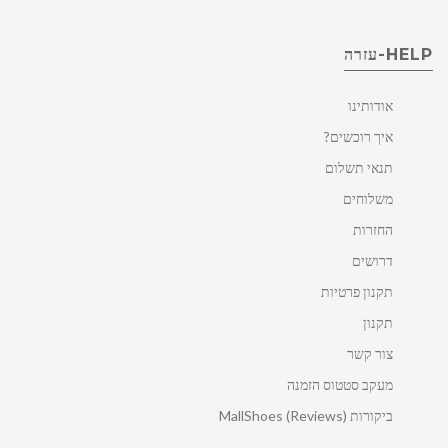
HELP-עזרה
אודותינו
איך רוכשים?
תנאי תשלום
משלוחים
החזרות
דרושים
תקנון פרטיות
תקנון
צור קשר
מעקב סטטוס הזמנה
ביקורות MallShoes (Reviews)