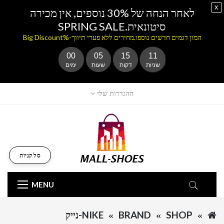
x
לאחר הנחה של 30% נוספים, אין מכירה
סיטונאית.SPRING SALE
המון דגמים חדשים נוספו.מחירים ללא פערי תיווך-%Big Discount
00
05
15
11
שניות
דקות
שעות
ימים
ההגדרות שלי
סל קניות
MENU
SHOP
BRAND
NIKE-נייק