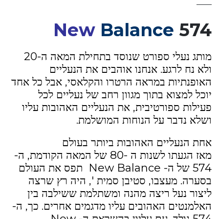
New
Balance
574
מותג נעלי ספורט שנוסד בתחילת המאה ה-20
ולא נח לרגע. אנחנו אוהבים את הנעליים
האופנתיות במראה הרטרו והקלאסי, אבל כל אחד
יוכל למצוא בתוך מגוון רחב של נעליים לכל
פעילות ספורטיבית, את הנעליים האהובות עליו
ושלא נדבר על הנוחות המושלמת.
אחת הנעליים האהובות ביותר בעולם
מאז הגעתו לשנות ה -80 של המאה הקודמת, ה-
574 של ה- New Balance תפס את העולם
בסערה. מעצבו, סטיבן סמית ', היה רץ שרצה
ליצור נעל ריצה מהנה ומשתלמת ששילבה בין
האלמנטים האהובים עליו מדגמים אחרים. כך, ה-
574 נולד, עם עליון בהשראת ה- New