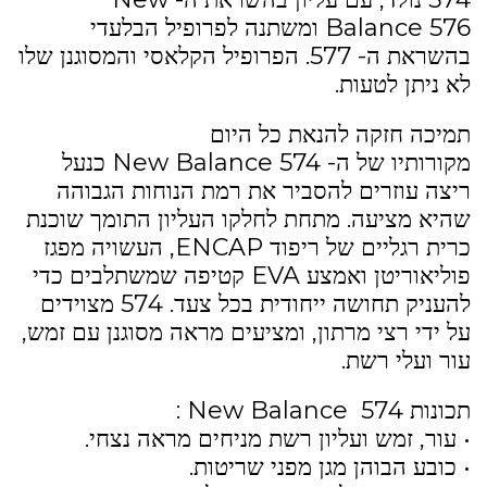
Balance 576 ומשתנה לפרופיל הבלעדי
בהשראת ה- 577. הפרופיל הקלאסי והמסוגנן שלו
לא ניתן לטעות.
תמיכה חזקה להנאת כל היום
מקורותיו של ה- New Balance 574 כנעל
ריצה עוזרים להסביר את רמת הנוחות הגבוהה
שהיא מציעה. מתחת לחלקו העליון התומך שוכנת
כרית רגליים של ריפוד ENCAP, העשויה מפגז
פוליאוריטן ואמצע EVA קטיפה שמשתלבים כדי
להעניק תחושה ייחודית בכל צעד. 574 מצוידים
על ידי רצי מרתון, ומציעים מראה מסוגנן עם זמש,
עור ועלי רשת.
תכונות 574 New Balance :
• עור, זמש ועליון רשת מניחים מראה נצחי.
• כובע הבוהן מגן מפני שריטות.