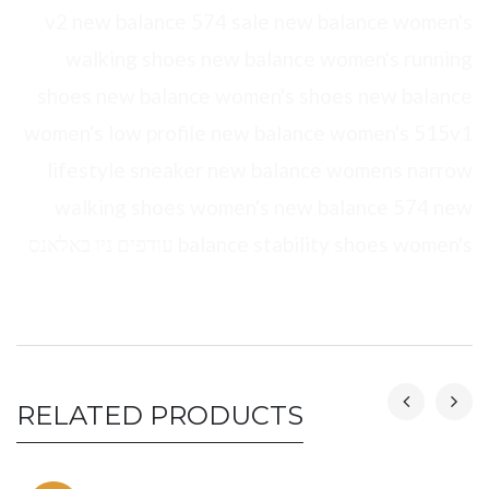
v2 new balance 574 sale new balance women's
walking shoes new balance women's running
shoes new balance women's shoes new balance
women's low profile new balance women's 515v1
lifestyle sneaker new balance womens narrow
walking shoes women's new balance 574 new
balance stability shoes women's עודפים ניו באלאנס
RELATED PRODUCTS