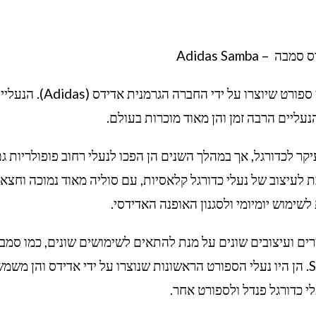
 Adidas Samba
אדידס סמבה (Adidas Samba) היא סדרת נעלי ספורט שיוצרו על ידי החברה הגרמנית אדידס (as
ליים הרבה זמן והן מאוד מוכרות בעולם.
 לראשונה בשנת 1950 וייעדו בעיקר לכדורגל, אך במהלך השנים הן הפכו לנעלי רחוב פופולריות ג
עיצוב של נעלי כדורגל קלאסיות, עם סוליה מאוד נמוכה וחצא
 לשימוש יומיומי ולסגנון האופנה האדידסי.
ים ועיצובים שונים על מנת להתאים לשימושים שונים, כמו סמב
אוריגינל (Samba iginals) וסמבה Samba Classic. הן היו נעלי הספורט הראשונות שנוצרו על ידי אדידס והן מ
לי כדורגל פנדל ולספורט אחר.