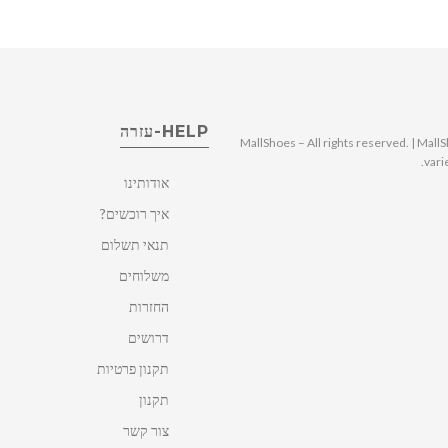
HELP-עזרה
© 2025 MallShoes – All rights reserved. | 
vari
אודותינו
איך רוכשים?
תנאי תשלום
משלוחים
החזרות
דרושים
תקנון פרטיות
תקנון
צור קשר