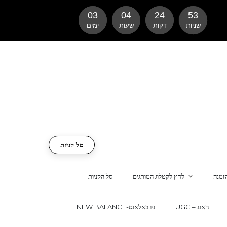
03
04
24
52
שניות
דקות
שעות
ימים
סל קניות
זמנה
לחץ לקטלוג המותגים
סל הקניות
UGG – האגג
NEW BALANCE-ניו באלאנס