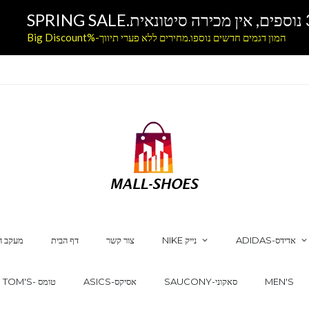
המון דגמים חדשים נוספו.מחירים ללא פערי תיווך-%Big Discount
ADIDAS-אדידס
NIKE נייק
צור קשר
דף הבית
מעקב ה
MEN'S
SAUCONY-סאקוני
ASICS-אסיקס
TOM'S- טומס