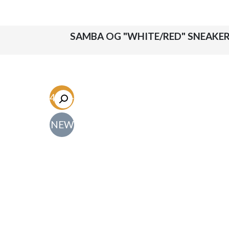
-54.7%
NEW