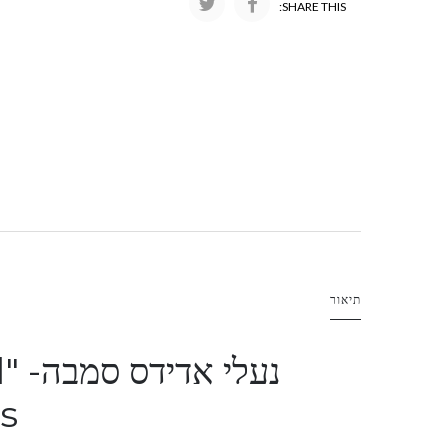
SHARE THIS:
תיאור
נע
s