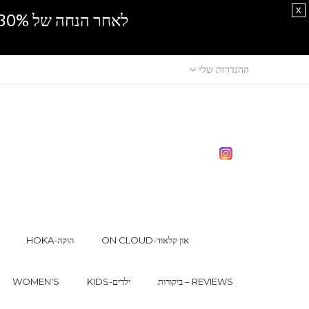
x
לאחר הנחה של 30% נוספים, אין מכירה סיטונאית.SPRING SALE
ההגדרות שלי
ON CLOUD-און קלאוד
HOKA-הוקה
ביקורות – REVIEWS
KIDS-ילדים
WOMEN'S