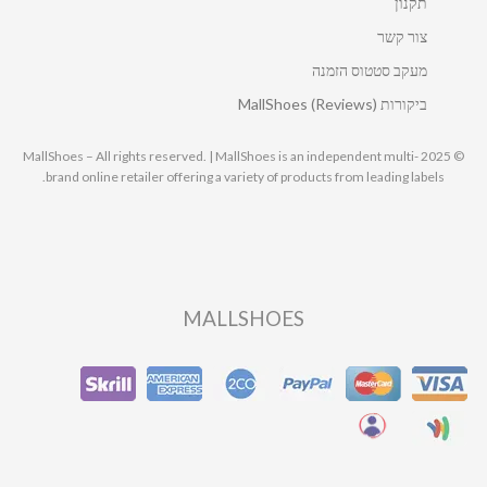
תקנון
צור קשר
מעקב סטטוס הזמנה
ביקורות MallShoes (Reviews)
© 2025 MallShoes – All rights reserved. | MallShoes is an independent multi-
brand online retailer offering a variety of products from leading labels.
MALLSHOES