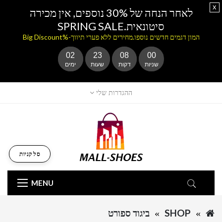
x
לאחר הנחה של 30% נוספים, אין מכירה
סיטונאית.SPRING SALE
המון דגמים חדשים נוספו.מחירים ללא פערי תיווך-%Big Discount
02
23
08
00
שניות
דקות
שעות
ימים
ההגדרות שלי
סל קניות
MENU
SHOP
ביגוד ספורט