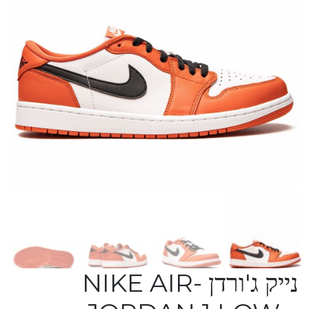
נייק ג'ורדן -NIKE AIR