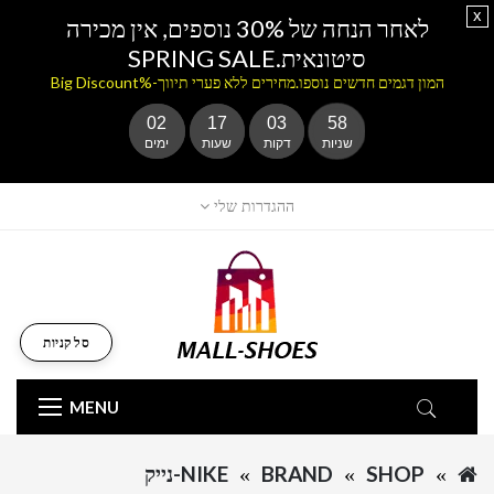
x
לאחר הנחה של 30% נוספים, אין מכירה
סיטונאית.SPRING SALE
המון דגמים חדשים נוספו.מחירים ללא פערי תיווך-%Big Discount
02
17
03
58
שניות
דקות
שעות
ימים
ההגדרות שלי
סל קניות
MENU
SHOP
BRAND
NIKE-נייק