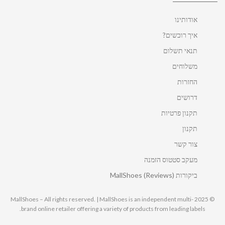
אודותינו
איך רוכשים?
תנאי תשלום
משלוחים
החזרות
דרושים
תקנון פרטיות
תקנון
צור קשר
מעקב סטטוס הזמנה
ביקורות MallShoes (Reviews)
© 2025 MallShoes – All rights reserved. | MallShoes is an independent multi-
brand online retailer offering a variety of products from leading labels.