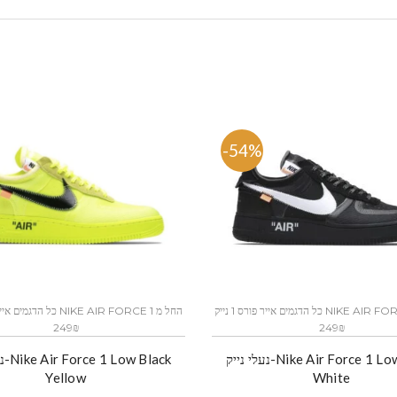
-54%
כל הדגמים אייר פורס 1 נייק NIKE AIR FORCE 1 החל מ
249₪
249₪
נעלי נייק-Nike Air Force 1 Low Black
נעלי
Yellow
White