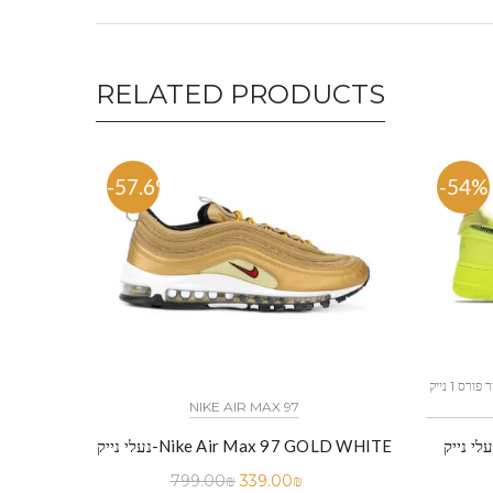
RELATED PRODUCTS
-57.6%
-54%
כל הדגמים אייר פורס 1 נייק NIKE AIR FORCE 1 החל מ
NIKE AIR MAX 97
 נייק-Nike Air Force 1 Low Black
נעלי נייק-Nike Air Max 97 GOLD WHITE
799.00
₪
339.00
₪