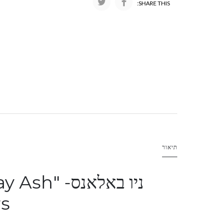
SHARE THIS:
תיאור
ניו באלאנס-
ay Ash"
s