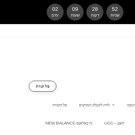
02
09
28
51
שניות
דקות
שעות
ימים
סל קניות
זמנה
לחץ לקטלוג המותגים
סל הקניות
UGG – האגג
NEW BALANCE-ניו באלאנס