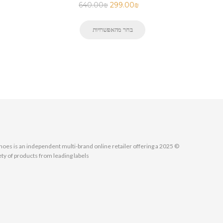
640.00
₪
299.00
₪
בחר מהאפשרויות
MallShoes is an independent multi-brand online retailer offering a
ety of products from leading labels.