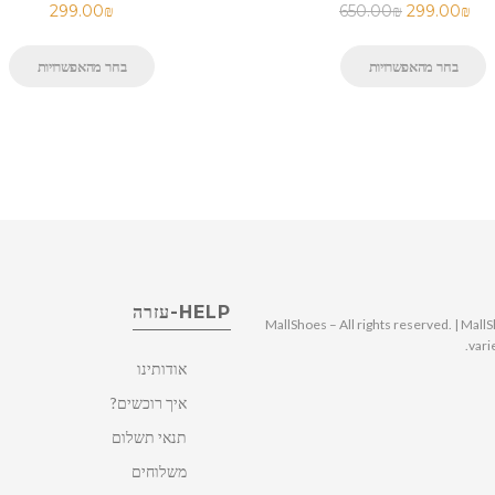
299.00
₪
650.00
₪
299.00
₪
בחר מהאפשרויות
בחר מהאפשרויות
HELP-עזרה
© 2025 MallShoes – All rights reserved. | 
vari
אודותינו
איך רוכשים?
תנאי תשלום
משלוחים