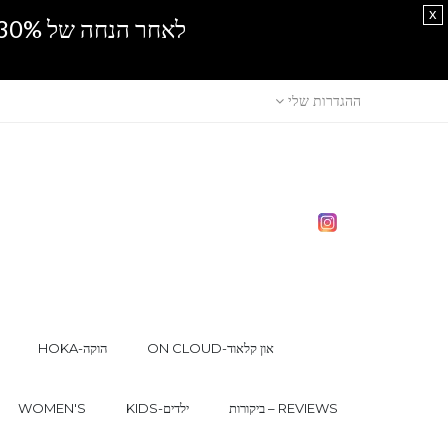
x
לאחר הנחה של 30% נוספים, אין מכירה סיטונאית.SPRING SALE
ההגדרות שלי
ON CLOUD-און קלאוד
HOKA-הוקה
ביקורות – REVIEWS
KIDS-ילדים
WOMEN'S