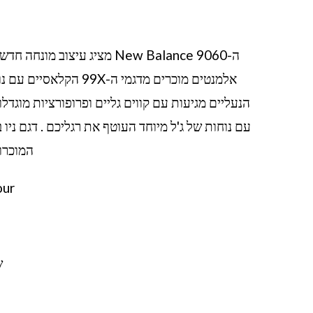
הנעליים מגיעות עם קווים גליים ופרופורציות מוגדל
עם נוחות של ג'ל מיוחד העוטף את רגליכם . דגם ני
המוכרות של RB
Color: cream white/multicolour
שמ