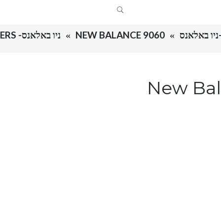
NEW BALANCE 9060
ניו באלאנס- NEW BALANCE 9060 "CLAY ASH" SNEAKERS
New Balance 