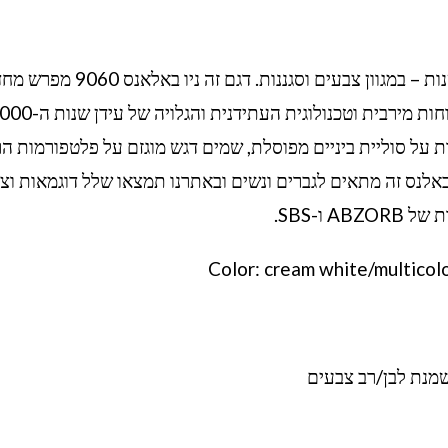
ה-New Balance 9060 מציג עיצוב מונחה חדשנות – במגוון צבעים וסגננות. דגם זה ניו 
ות על סוליית ביניים מפוסלת, שמים דגש מוגזם על פלטפורמות הר
ו באלנס זה מתאים לגברים ונשים ובאתרנו תמצאו שלל דוגמאות וצ
ABZO ו-SBS.
נת לבן/רב צבעים