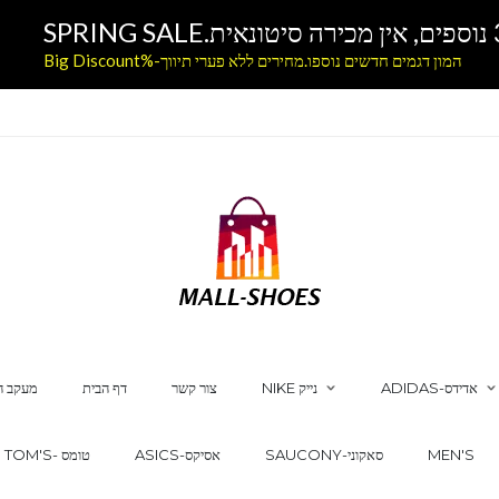
המון דגמים חדשים נוספו.מחירים ללא פערי תיווך-%Big Discount
ADIDAS-אדידס
NIKE נייק
צור קשר
דף הבית
מעקב ה
MEN'S
SAUCONY-סאקוני
ASICS-אסיקס
TOM'S- טומס