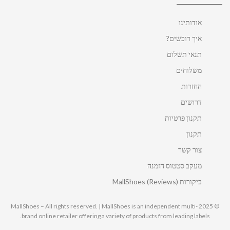
אודותינו
איך רוכשים?
תנאי תשלום
משלוחים
החזרות
דרושים
תקנון פרטיות
תקנון
צור קשר
מעקב סטטוס הזמנה
ביקורות MallShoes (Reviews)
© 2025 MallShoes – All rights reserved. | MallShoes is an independent multi-
brand online retailer offering a variety of products from leading labels.