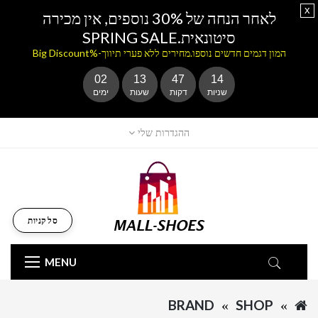
x
לאחר הנחה של 30% נוספים, אין מכירה
סיטונאית.SPRING SALE
המון דגמים חדשים נוספו.מחירים ללא פערי תיווך-%Big Discount
02
13
47
14
שניות
דקות
שעות
ימים
ההגדרות שלי
סל קניות
MENU
BRAND
SHOP