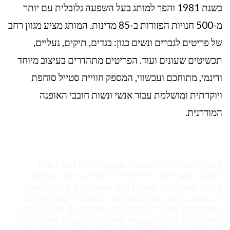
בשנת 1981 והפך למותג בעל השפעה גלובלית עם יותר
מ-500 חנויות הפזורות ב-85 מדינות. המותג מציע מגוון רחב
של פריטים לגברים ונשים כגון: בגדים, תיקים, נעליים,
תכשיטים שעונים ועוד. הפריטים מתהדרים בעיצוב מיוחד
ודינמי, מתוחכם ועכשווי, המספק חוויית סטייל סוחפת
ויוקרתית ומושלמת עבור אנשי ונשות חובבי האופנה
המודרנית.
Michael Kors bags Outlet Michael kors
Michael KORS תיקים מייקל קורס Michael Kors
backpack Michael Kors Bag Michael Kors
sale Michael Kors watch המשביר לצרכן תיקים
מייקל קורס מייקל קורס תיק גב מייקל קורס תיקים 2020
מייקל קורס תיקים פקטורי מייקל קורס קטלוג תיקי מייקל