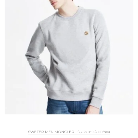
SWETER MEN MONCLER -סווצ'רים לגברים מונקלר