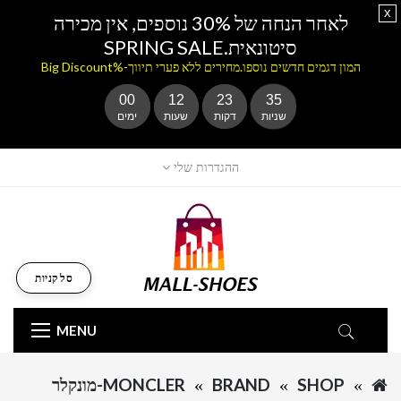
x
לאחר הנחה של 30% נוספים, אין מכירה
סיטונאית.SPRING SALE
המון דגמים חדשים נוספו.מחירים ללא פערי תיווך-%Big Discount
00
12
23
35
שניות
דקות
שעות
ימים
ההגדרות שלי
סל קניות
MENU
SHOP
BRAND
MONCLER-מונקלר