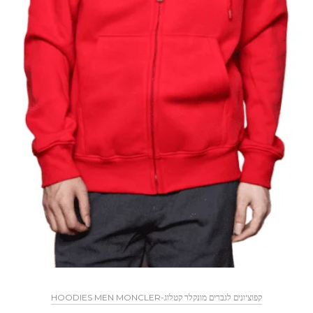
HOODIES MEN MONCLER-קפוצ'ונים לגברים מונקלר קטלוג