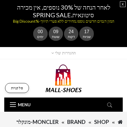
x
לאחר הנחה של 30% נוספים, אין מכירה
סיטונאית.SPRING SALE
המון דגמים חדשים נוספו.מחירים ללא פערי תיווך-%Big Discount
00
09
24
17
שניות
דקות
שעות
ימים
ההגדרות שלי
סל קניות
MENU
SHOP
BRAND
MONCLER-מונקלר