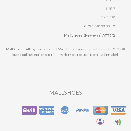
תקנון
צור קשר
מעקב סטטוס הזמנה
ביקורות MallShoes (Reviews)
© 2025 MallShoes – All rights reserved. | MallShoes is an independent multi-
brand online retailer offering a variety of products from leading labels.
MALLSHOES