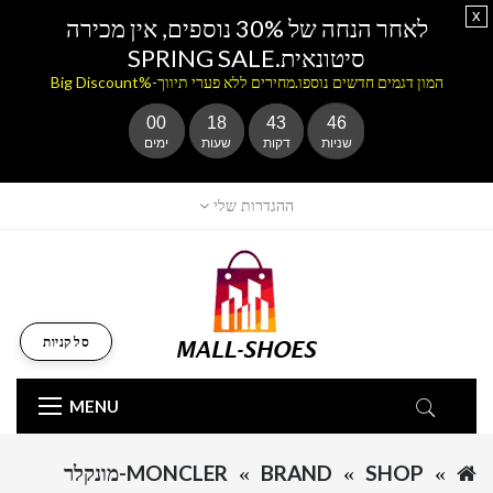
x
לאחר הנחה של 30% נוספים, אין מכירה
סיטונאית.SPRING SALE
המון דגמים חדשים נוספו.מחירים ללא פערי תיווך-%Big Discount
00
18
43
46
שניות
דקות
שעות
ימים
ההגדרות שלי
סל קניות
MENU
SHOP
BRAND
MONCLER-מונקלר